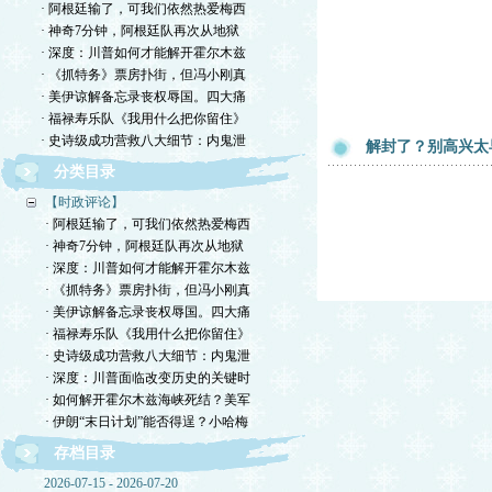
· 阿根廷输了，可我们依然热爱梅西
· 神奇7分钟，阿根廷队再次从地狱
· 深度：川普如何才能解开霍尔木兹
· 《抓特务》票房扑街，但冯小刚真
· 美伊谅解备忘录丧权辱国。四大痛
· 福禄寿乐队《我用什么把你留住》
· 史诗级成功营救八大细节：内鬼泄
解封了？别高兴太早
分类目录
【时政评论】
· 阿根廷输了，可我们依然热爱梅西
· 神奇7分钟，阿根廷队再次从地狱
· 深度：川普如何才能解开霍尔木兹
· 《抓特务》票房扑街，但冯小刚真
· 美伊谅解备忘录丧权辱国。四大痛
· 福禄寿乐队《我用什么把你留住》
· 史诗级成功营救八大细节：内鬼泄
· 深度：川普面临改变历史的关键时
· 如何解开霍尔木兹海峡死结？美军
· 伊朗“末日计划”能否得逞？小哈梅
存档目录
2026-07-15 - 2026-07-20