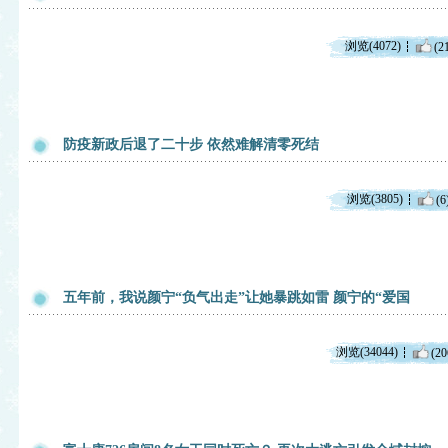
浏览(4072)
(2
防疫新政后退了二十步 依然难解清零死结
浏览(3805)
(6
五年前，我说颜宁“负气出走”让她暴跳如雷 颜宁的“爱国
浏览(34044)
(20