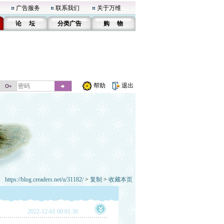
广告服务
联系我们
关于万维
论 坛
分类广告
购 物
帮助
退出
https://blog.creaders.net/u/31182/
>
复制
>
收藏本页
2022-12-01 00:01:30