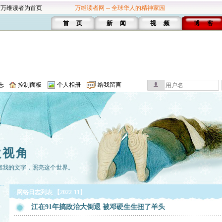
设万维读者为首页
万维读者网 -- 全球华人的精神家园
首 页
新 闻
视 频
博 客
志
控制面板
个人相册
给我留言
歌视角
燃我的文字，照亮这个世界。
网络日志列表 【2022-11】
江在91年搞政治大倒退 被邓硬生生扭了羊头