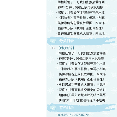
· 阿根廷输了，可我们依然热爱梅西
· 神奇7分钟，阿根廷队再次从地狱
· 深度：川普如何才能解开霍尔木兹
· 《抓特务》票房扑街，但冯小刚真
· 美伊谅解备忘录丧权辱国。四大痛
· 福禄寿乐队《我用什么把你留住》
· 史诗级成功营救八大细节：内鬼泄
分类目录
【时政评论】
· 阿根廷输了，可我们依然热爱梅西
· 神奇7分钟，阿根廷队再次从地狱
· 深度：川普如何才能解开霍尔木兹
· 《抓特务》票房扑街，但冯小刚真
· 美伊谅解备忘录丧权辱国。四大痛
· 福禄寿乐队《我用什么把你留住》
· 史诗级成功营救八大细节：内鬼泄
· 深度：川普面临改变历史的关键时
· 如何解开霍尔木兹海峡死结？美军
· 伊朗“末日计划”能否得逞？小哈梅
存档目录
2026-07-15 - 2026-07-20