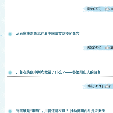
浏览(7570)
(1
从石家庄新政流产看中国清零防疫的死穴
浏览(5138)
(2
川普在防疫中到底做错了什么？——答渔阳山人的留言
浏览(3357)
(16
到底谁是“毒药”，川普还是左媒？ 挑动德川内斗是左派圈