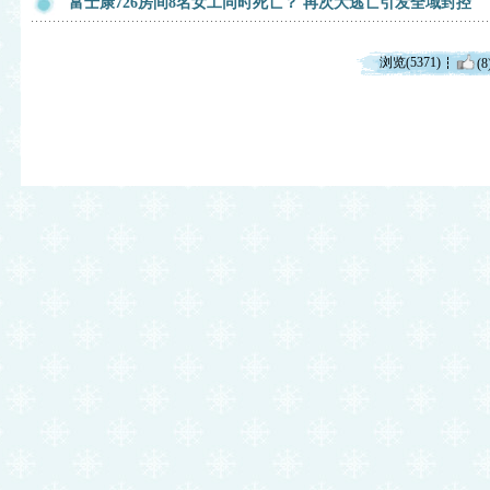
富士康726房间8名女工同时死亡？ 再次大逃亡引发全域封控
浏览(5371)
(8