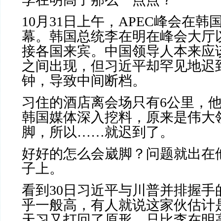
10
月
31
日上午，
APEC
峰会在韩
幕。韩国总统李在明在峰会大厅
接各国来宾。中国领导人本来应
之间出现，但习近平却罕见地迟
钟，导致中间断档。
习住的酒店离会场只有
6
公里，
韩国媒体深入挖料，原来是伟大
脚，所以……就迟到了。
好好的怎么会崴脚？问题就出在
子上。
看到
30
日习近平与川普并排握手
乎一般高，有人就说这家伙估计
天习又打回了原形，只比李在明