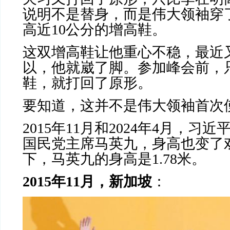
说明不是替身，而是伟大领袖穿
高近
10
公分的增高鞋。
这双增高鞋让他重心不稳，最近
以，他就崴了脚。参加峰会前，
鞋，就打回了原形。
要知道，这并不是伟大领袖首次
2015
年
11
月和
2024
年
4
月，习近
国民党主席马英九，身高也变了
下，马英九的身高是
1.78
米。
2015
年
11
月，新加坡
：