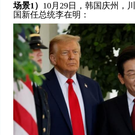
场景
1
）
10
月
29
日，韩国庆州，
国新任总统李在明：