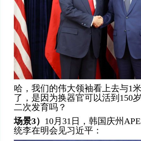
哈，我们的伟大领袖看上去与
1
了，是因为换器官可以活到
150
二次发育吗？
场景
3
）
10
月
31
日，韩国庆州
APE
统李在明会见习近平：