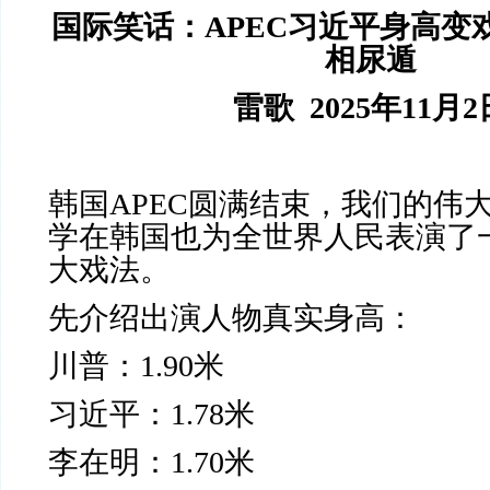
国际笑话：
APEC
习近平身高变
相尿遁
雷歌
2025
年
11
月
2
韩国
APEC
圆满结束，我们的伟
学在韩国也为全世界人民表演了
大戏法。
先介绍出演人物真实身高：
川普：
1.90
米
习近平：
1.78
米
李在明：
1.70
米