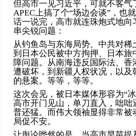
但高市一见习近平，可就不客气
APEC
上搞了个“场边会谈”，也就
话一说完，高市就连珠炮式地向
串尖锐问题：
从钓鱼岛与东海局势、中共对稀
到日本公民被中方拘押、日本旅
障问题。从南海违反国际法、香
遭破坏，到新疆人权状况，以及
的悬案。等等，等等。
这次会见，被日本媒体形容为“冰
高市开门见山，单刀直入，咄咄
普还猛。而伟大领袖显得非常被
局促不安。
让舆论哗然的是，当高市早苗提