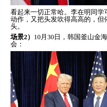
看起来一切正常哈。李在明同学
动作，又把头发吹得高高的，但
头。
场景
2
）
10
月
30
日，韩国釜山金
会：