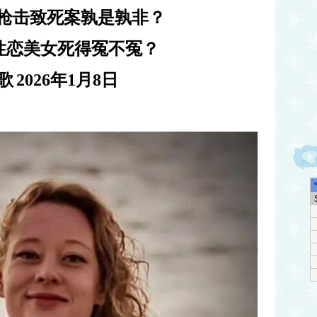
枪击致死案孰是孰非？
性恋美女死得冤不冤？
歌
2026
年
1
月
8
日