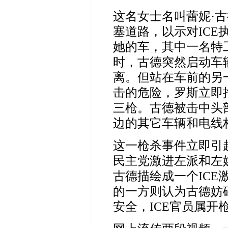
这名女士名叫
蕾妮·
塞道路，以示对
ICE
她的车，其中一名特
时，古德突然启动车
离。但站在车前的另
击的危险，罗斯立即
三枪。古德被击中头
边的其它车辆和电线
这一枪杀事件立即引
民主党激进左派和左
古德描绘成一个
ICE
的一方则认为古德妨
安全，
ICE
官员属开