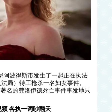
尼阿波得斯市发生了一起正在执法
执法局）特工枪杀一名妇女事件。
月著名的弗洛伊德死亡事件事发地只
视频
各执一词吵翻天