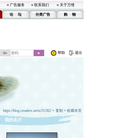
广告服务
联系我们
关于万维
论 坛
分类广告
购 物
帮助
退出
https://blog.creaders.net/u/31182/
>
复制
>
收藏本页
我的名片