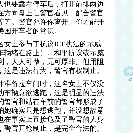
人也要靠右停车后，打开前排两边
在方向盘上让警官看见，配合警官
等等。警官允许你离开，你才能开
美国开车者的常识。
名女士参与了抗议
ICE
执法的示威
车辆堵在路上）。和平抗议或示威
利，人人可做，无可厚非。但用阻
，这是违法行为，警官有权制止。
并准备拉车门时，这名女士不仅没
动车辆意欲逃跑，这是明显的违法
的警官和站在车前的警官都形成了
怕她确实只是想逃跑，并没想故意
也在事实上直接危及了警官的人身
，警官开枪制止，是完全合法的。