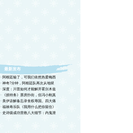
最新发布
· 阿根廷输了，可我们依然热爱梅西
· 神奇7分钟，阿根廷队再次从地狱
· 深度：川普如何才能解开霍尔木兹
· 《抓特务》票房扑街，但冯小刚真
· 美伊谅解备忘录丧权辱国。四大痛
· 福禄寿乐队《我用什么把你留住》
· 史诗级成功营救八大细节：内鬼泄