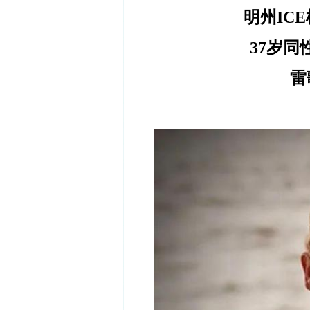
明州
ICE
37
岁同
雷