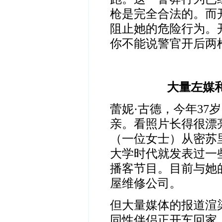
枪是完全合法的。而
阻止她的危险行为。
你不能说警官开后两
大量左媒
蕾妮·古德，今年
37
岁
亲。看照片长得很漂
（一位女士）从密苏
大学时代就发表过一
播客节目。目前与她
屋维修公司。
但大量媒体的报道渲
同性伴侣正开车回家