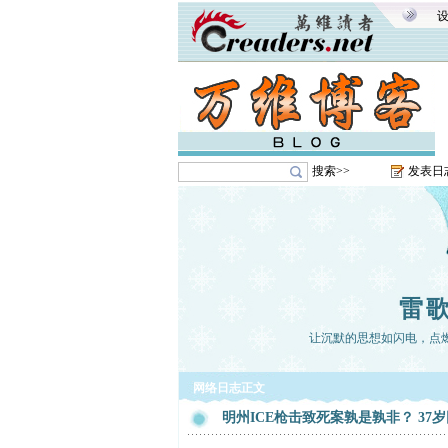
搜索>>
发表日
雷
让沉默的思想如闪电，点
网络日志正文
明州ICE枪击致死案孰是孰非？ 3