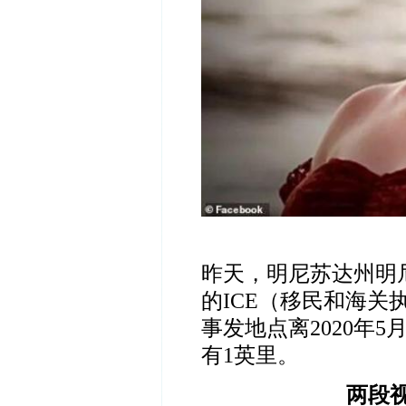
昨天，明尼苏达州明
的
ICE
（移民和海关
事发地点离
2020
年
5
有
1
英里。
两段