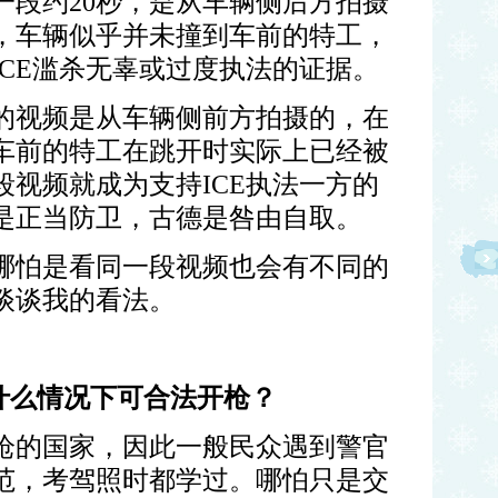
一段约
20
秒，是从车辆侧后方拍摄
，车辆似乎并未撞到车前的特工，
ICE
滥杀无辜或过度执法的证据。
的视频是从车辆侧前方拍摄的，在
车前的特工在跳开时实际上已经被
段视频就成为支持
ICE
执法一方的
是正当防卫，古德是咎由自取。
哪怕是看同一段视频也会有不同的
谈谈我的看法。
什么情况下可合法开枪？
枪的国家，因此一般民众遇到警官
范，考驾照时都学过。哪怕只是交