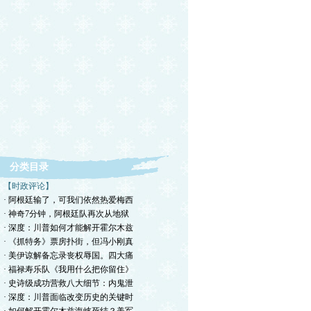
分类目录
【时政评论】
· 阿根廷输了，可我们依然热爱梅西
· 神奇7分钟，阿根廷队再次从地狱
· 深度：川普如何才能解开霍尔木兹
· 《抓特务》票房扑街，但冯小刚真
· 美伊谅解备忘录丧权辱国。四大痛
· 福禄寿乐队《我用什么把你留住》
· 史诗级成功营救八大细节：内鬼泄
· 深度：川普面临改变历史的关键时