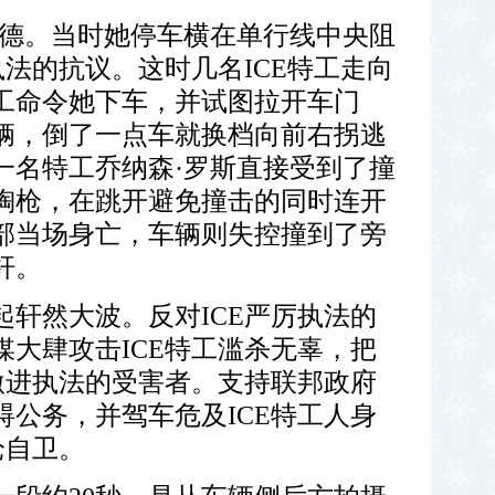
古德
。当时她停车横在单行线中央阻
执法的抗议。这时几名
ICE
特工走向
工命令她下车，并试图拉开车门
辆，倒了一点车就换档向前右拐逃
一名特工乔纳森·罗斯直接受到了撞
掏枪，在跳开避免撞击的同时连开
部当场身亡，车辆则失控撞到了旁
杆。
起轩然大波。反对
ICE
严厉执法的
媒大肆攻击
ICE
特工滥杀无辜，把
激进执法的受害者。支持联邦政府
碍公务，并驾车危及
ICE
特工人身
枪自卫。