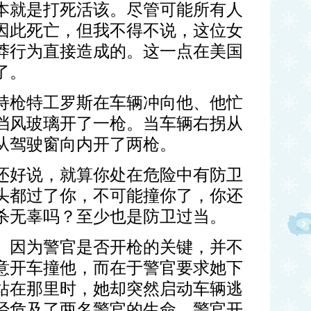
本就是打死活该。尽管可能所有人
因此死亡，但我不得不说，这位女
莽行为直接造成的。这一点在美国
了。
持枪特工罗斯在车辆冲向他、他忙
挡风玻璃开了一枪。当车辆右拐从
从驾驶窗向内开了两枪。
还好说，就算你处在危险中有防卫
头都过了你，不可能撞你了，你还
杀无辜吗？至少也是防卫过当。
。因为警官是否开枪的关键，并不
意开车撞他，而在于警官要求她下
站在那里时，她却突然启动车辆逃
经危及了两名警官的生命，警官开