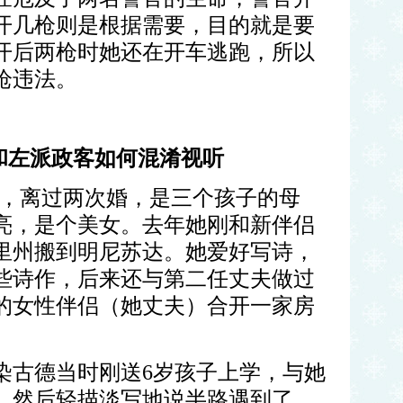
开几枪则是根据需要，目的就是要
开后两枪时她还在开车逃跑，所以
枪违法。
和左派政客如何混淆视听
，离过两次婚，是三个孩子的母
亮，是个美女。去年她刚和新伴侣
里州搬到明尼苏达。她爱好写诗，
些诗作，后来还与第二任丈夫做过
的女性伴侣（她丈夫）合开一家房
染古德当时刚送
6
岁孩子上学，与她
。然后轻描淡写地说半路遇到了