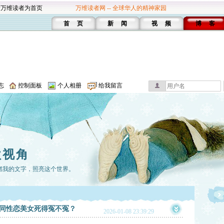
设万维读者为首页
万维读者网 -- 全球华人的精神家园
首 页
新 闻
视 频
博 客
志
控制面板
个人相册
给我留言
歌视角
燃我的文字，照亮这个世界。
7岁同性恋美女死得冤不冤？
2026-01-08 23:39:29