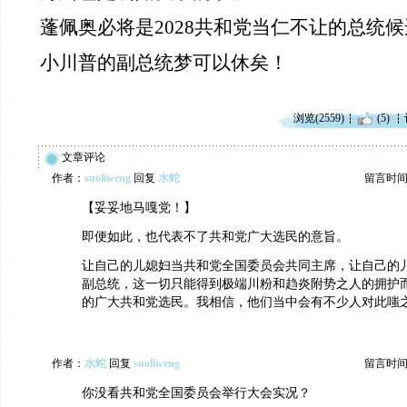
蓬佩奥必将是2028共和党当仁不让的总统
小川普的副总统梦可以休矣！
浏览(2559)
(5)
文章评论
作者：
suoliweng
回复
水蛇
留言时间：20
【妥妥地马嘎党！】
即便如此，也代表不了共和党广大选民的意旨。
让自己的儿媳妇当共和党全国委员会共同主席，让自己的
副总统，这一切只能得到极端川粉和趋炎附势之人的拥护
的广大共和党选民。我相信，他们当中会有不少人对此嗤
作者：
水蛇
回复
suoliweng
留言时间：20
你没看共和党全国委员会举行大会实况？