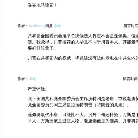
妥妥地马嘎党！
作者：
suoliweng
回复
水蛇
留言时间：20
共和党全国委员会推举总统候选人肯定不会是蓬佩奥。但
选。我觉得，川普推荐的人毕竟不同于川普本人。其能量
要好好较量了。
川普在共和党内的权威，毕竟还没有达到老毛在中共党内
作者：
水蛇
留言时间：20
严重怀疑。
眼下美国共和党全国委员会主席沃特利是老唐，或说老唐
党全国委员共同主席是拉拉特朗普（特朗普的儿媳）。
蓬佩奥取代小唐，可能性不大。另外，俺还怀疑，万斯是
举人。万斯应该是过渡人物。老唐选他是为选票。并非将