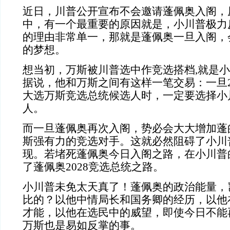
近日，川普公开宣布不会邀请蓬佩奥入阁，
中，有一个最重要的原因就是，小川普极力
的理由非常单一，那就是蓬佩奥一旦入阁，
的梦想。
想当初，万斯被川普选中作竞选搭档,就是
据说，他和万斯之间有这样一笔交易：一旦20
大选万斯竞选总统候选人时，一定要选择小
人。
而一旦蓬佩奥再次入阁，势必会大大增加蓬
斯强有力的竞选对手。这就必然阻碍了小川
现。若堵死蓬佩奥今日入阁之路，在小川普
了蓬佩奥2028竞选总统之路。
小川普未免太天真了！蓬佩奥的政治能量，
比的？以他中情局长和国务卿的经历，以他
才能，以他在选民中的威望，即使今日不能
万斯也是易如反掌的事。