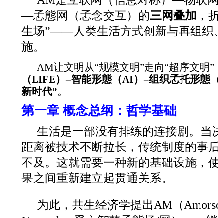
AM
是互联网（信息对称）—物联
—孞態网（孞念交互）的
三网叠加
，
生场”——人类生活方式创新与再组织
施。
AM
让文明从“规模文明”走向“超序文明”
（LIFE）–智能形態（AI）–组织孞托形態
新时代”
。
第一章 概念总纲：哲学基础
生活是一部没有排练的连接剧。当
距离被技术不断拉长，传统制度的事
不及。这就需要一种新的基础设施，
果之间重新建立起贯通关系。
为此，共生经济学提出AM（Amorsophia 