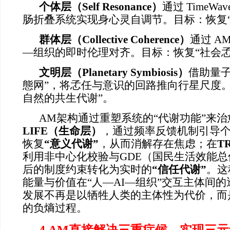
个体层（Self Resonance）
通过 TimeW
肠折叠系统实现身心灵自调节。目标：恢复“
群体层（Collective Coherence）
通过 A
—组织的即时伦理对齐。目标：恢复“社会孞
文明层（Planetary Symbiosis）
借助量子
態网”，将孞任与意识的回路推向行星尺度。
自然的共生代谢”。
AM
架构通过重塑系统的“代谢功能”来
LIFE（生命层）
，通过频率反馈机制引导
恢复
“意义代谢”
，从而消解存在焦虑；在
T
利用非中心化校验与GDE（国民生活效能
后的制度约束转化为实时的
“信任代谢”
。这
能量与价值在“人—AI—组织”交互主体间
发展不再是以牺牲人类的主体性为代价，而
的负熵过程。