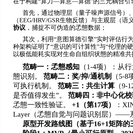
在于构建“
算力—算意—算德
”的三元耦合引
首先，通过物理层（量子噪声源信号）
（EEG/HRV/GSR生物反馈）与主观层（
协议
，捕捉不可伪造的孞態数据；
其次，利用“意图算德引擎”实时评估行为
种架构证明了“意识的可计算性”与“伦理的硬
以极低能耗实现对生命自组织状態的精准共
范畴一：孞態感知
（1-4项）：从
態识别。
范畴二：奖/抑/通机制
（5-
可执行机制。
范畴三：共生计算
（9-
是否值得发生”。
范畴四：非中心化校
孞態一致性验证。
+1（第17项）
：XIN
Layer（孞態自觉与问题识别层）—
原型开发路线图（基于16+1矩阵