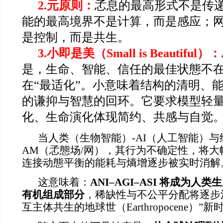
2.
元原则：
孞息的最高形式不是传
能的最高境界不是计算，而是感应；
是控制，而是共生。
3.
小即是美（Small is Beautiful）：
是，生命、智能、信任的最佳状態不在
在“最适化”。小意味着结构的清明、
的谦抑与智慧的回环。它要求模型轻
化、生命演化体现简约、共感与自觉
当人类（生物智能）-AI（人工智能）
AM（孞態场/网），其行为不确定性，将
连接
动態平衡的能耗与熵增逐步被
实时
消解
这意味着：
ANI–AGI–ASI
将成为人类生
有机组成部分
，稀缺性与不公平分配将逐步
互主体共生的地球世（Earthropocene）”新