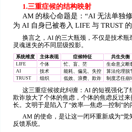
1.
三重症候的结构映射
AM
的核心命题是：
“AI 无法单
为 AI 自身已被卷入 LIFE 与 TRUST
换言之，AI 的三大瓶颈，不仅是技术
灵魂迷失的不同层级投影。
系统维度
主体表现
症候特征
共生失衡
LIFE
个体
忙、盲、茫
生命意义断
AI
技术
能耗、偏见、失控
算法伦理脱
TRUST
组织
低效、浪费、欺诈
制度孞任崩
这三重症候彼此纠缠：AI 的短视强化
欺诈放大了个体的焦虑，个体的焦虑反过来
长。文明于是陷入了“效率—焦虑—控制”的
AM
的使命，是让这一闭环重新成为“觉
反馈系统。