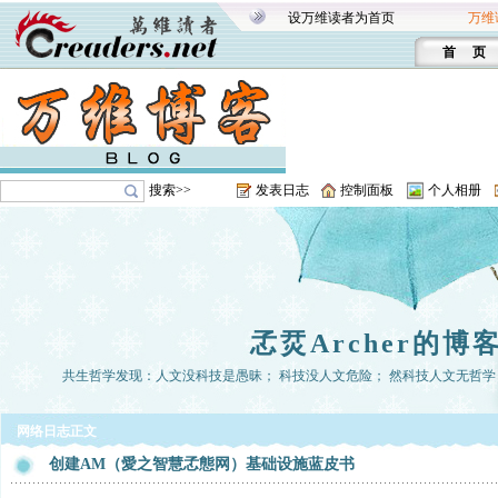
设万维读者为首页
万维
首 页
搜索>>
发表日志
控制面板
个人相册
孞烎Archer的博
共生哲学发现：人文没科技是愚昧； 科技没人文危险； 然科技人文无哲学， 
网络日志正文
创建AM（愛之智慧孞態网）基础设施蓝皮书