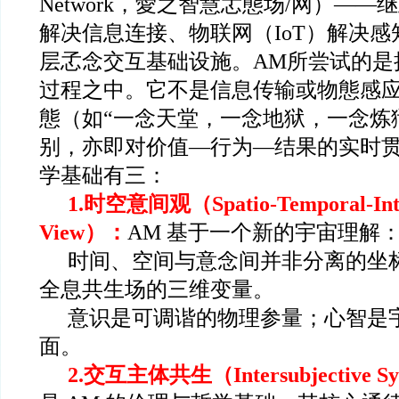
Network，愛之智慧孞態场/网）——
解决信息连接、物联网（IoT）解决
层孞念交互基础设施。AM所尝试的是
过程之中。它不是信息传输或物態感
態（如“一念天堂，一念地狱，一念炼
别，亦即对价值—行为—结果的实时
学基础有三：
1.
时空意间观（Spatio-Temporal-Int
View）：
AM
基于一个新的宇宙理解
时间、空间与意念间并非分离的坐
全息共生场的三维变量。
意识是可调谐的物理参量；心智是
面。
2.
交互主体共生（Intersubjective S