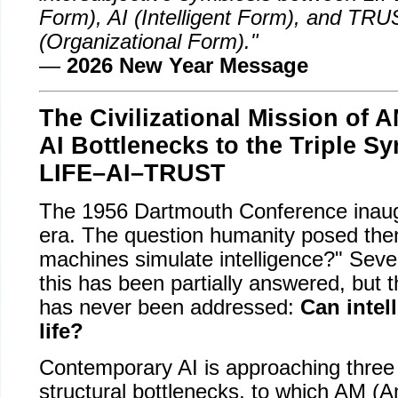
Form), AI (Intelligent Form), and TR
(Organizational Form)."
—
2026 New Year Message
The Civilizational Mission of 
AI Bottlenecks to the Triple S
LIFE–AI–TRUST
The 1956 Dartmouth Conference inaug
era. The question humanity posed the
machines simulate intelligence?" Seven
this has been partially answered, but t
has never been addressed:
Can intel
life?
Contemporary AI is approaching three
structural bottlenecks, to which AM (