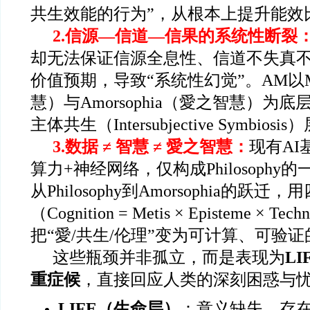
共生效能的行为”，从根本上提升能效
2.
信源—信道—信果的系统性断裂
却无法保证信源全息性、信道不失真
价值预期，导致“系统性幻觉”。AM以M
慧）与Amorsophia（愛之智慧）为
主体共生（Intersubjective Symbi
3.
数据 ≠ 智慧 ≠ 愛之智慧：
现有A
算力+神经网络，仅构成Philosophy
从Philosophy到Amorsophia的跃
（Cognition = Metis × Episteme × Tech
把“愛/共生/伦理”变为可计算、可验
这些瓶颈并非孤立，而是表现为
LI
重症候
，直接回应人类的深刻困惑与
LIFE
（生命层）
：意义缺失、存