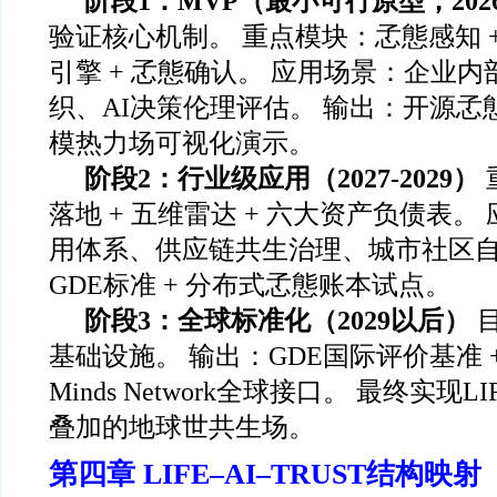
阶段1：MVP（最小可行原型，2026-
验证核心机制。 重点模块：孞態感知 + 奖
引擎 + 孞態确认。 应用场景：企业内
织、AI决策伦理评估。 输出：开源孞態
模热力场可视化演示。
阶段2：行业级应用（2027-2029）
落地 + 五维雷达 + 六大资产负债表
用体系、供应链共生治理、城市社区自
GDE标准 + 分布式孞態账本试点。
阶段3：全球标准化（2029以后）
基础设施。 输出：GDE国际评价基准 +
Minds Network全球接口。 最终实现LIF
叠加的地球世共生场。
第四章 LIFE–AI–TRUST结构映射