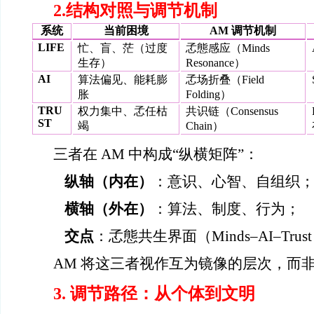
2.
结构对照与调节机制
系统
当前困境
AM
调节机制
LIFE
忙、盲、茫（过度
孞態感应（Minds
生存）
Resonance）
AI
算法偏见、能耗膨
孞场折叠（Field
胀
Folding）
TRU
权力集中、孞任枯
共识链（Consensus
ST
竭
Chain）
三者在 AM 中构成“纵横矩阵”：
纵轴（内在）
：意识、心智、自组织
横轴（外在）
：算法、制度、行为；
交点
：孞態共生界面（Minds–AI–Trust I
AM
将这三者视作互为镜像的层次，而
3.
调节路径：从个体到文明