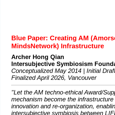
Blue Paper: Creating AM (Amors
MindsNetwork) Infrastructure
Archer Hong Qian
Intersubjective Symbiosism Found
Conceptualized May 2014 | Initial Draf
Finalized April 2026, Vancouver
"Let the AM techno-ethical Award/Sup
mechanism become the infrastructure fo
innovation and re-organization, enablin
intersubjective symbiosis between LIFE