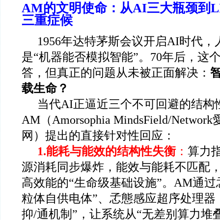
AM
的文明使命：从AI三大瓶颈到LIF
三重症候
1956
年达特茅斯会议开启AI时代，
是“机器能否模拟智能”。70年后，这
答，但真正的问题从未被正面解决：
载生命？
当代AI正逼近三个不可回避的结构
AM（Amorsophia MindsField/Net
网）提出的直接针对性回应：
1.
能耗与能效的结构性失衡
：
算力
源消耗同步爆炸，能效与能耗不匹配
高效能的“生命级基础设施”。AM通过
粒体自供电体”、孞態感应超序处理器（
抑/通机制”，让系统从“无差别算力堆