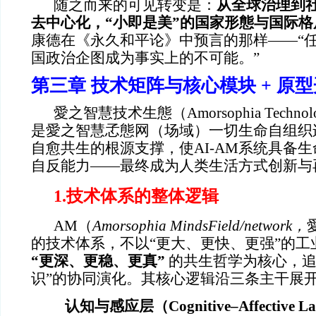
随之而来的可见转变是：
从全球治理到社
去中心化，“小即是美”的国家形態与国际
康德在《永久和平论》中预言的那样——“
国政治企图成为事实上的不可能。”
第三章 技术矩阵与核心模块 + 原
愛之智慧技术生態（Amorsophia Technolo
是愛之智慧孞態网（场域）一切生命自组织
自愈共生的根源支撑，使AI-AM系统具备
自反能力——最终成为人类生活方式创新与
1.
技术体系的整体逻辑
AM
（
Amorsophia MindsField/network
，
的技术体系，不以“更大、更快、更强”的工
“
更深、更稳、更真”
的共生哲学为核心，追
识”的协同演化。其核心逻辑沿三条主干展
认知与感应层（Cognitive–Affective L