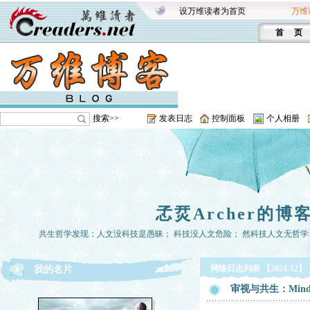
设万维读者为首页
万维
首 页
搜索>>
发表日志
控制面板
个人相册
孞烎Archer的博
共生哲学发现：人文没科技是愚昧； 科技没人文危险； 然科技人文无哲学， 
网络日志列表 【2024-12】
我的名片
审视与共生：Minds