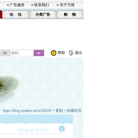
广告服务
联系我们
关于万维
论 坛
分类广告
购 物
帮助
退出
https://blog.creaders.net/u/34216/
>
复制
>
收藏本页
2025-05-21 22:14:27