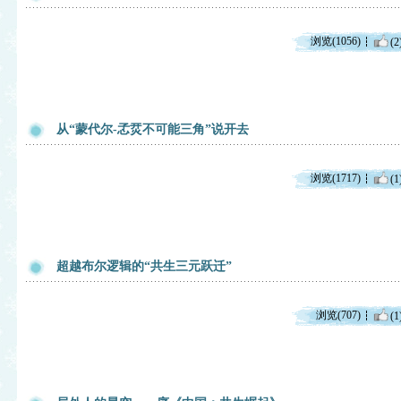
浏览(1056)
(2
从“蒙代尔-孞烎不可能三角”说开去
浏览(1717)
(1
超越布尔逻辑的“共生三元跃迁”
浏览(707)
(1