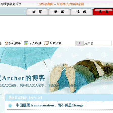
设万维读者为首页
万维读者网 -- 全球华人的精神家园
首 页
新 闻
视 频
博 客
志
控制面板
个人相册
给我留言
Archer的博客
人文危险； 然科技人文无哲学， 若丢失灵魂漫无目的Flight……
网络日志列表 【2025-05】
中国亟需Transformation，而不再是Change！