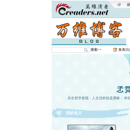
搜索>>
发表日
孞烎
共生哲学发现：人文没科技是愚昧； 科技没
我的名片