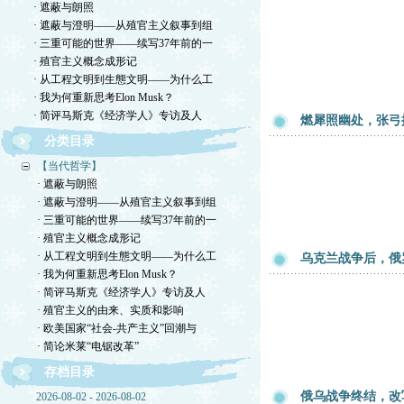
· 遮蔽与朗照
· 遮蔽与澄明——从殖官主义叙事到组
· 三重可能的世界——续写37年前的一
· 殖官主义概念成形记
· 从工程文明到生態文明——为什么工
· 我为何重新思考Elon Musk？
· 简评马斯克《经济学人》专访及人
燃犀照幽处，张弓
分类目录
【当代哲学】
· 遮蔽与朗照
· 遮蔽与澄明——从殖官主义叙事到组
· 三重可能的世界——续写37年前的一
· 殖官主义概念成形记
· 从工程文明到生態文明——为什么工
乌克兰战争后，俄
· 我为何重新思考Elon Musk？
· 简评马斯克《经济学人》专访及人
· 殖官主义的由来、实质和影响
· 欧美国家“社会-共产主义”回潮与
· 简论米莱“电锯改革”
存档目录
俄乌战争终结，改
2026-08-02 - 2026-08-02