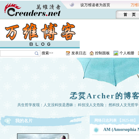
设万维读者为首页
万维
首 页
搜索>>
发表日志
控制面板
个人相册
孞烎Archer的博
共生哲学发现：人文没科技是愚昧； 科技没人文危险； 然科技人文无哲学， 
网络日志列表 【2025-08】
我的名片
AM (Amorsophia 