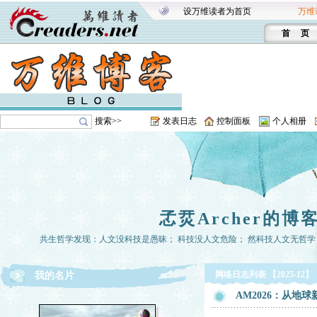
设万维读者为首页
万维
首 页
搜索>>
发表日志
控制面板
个人相册
孞烎Archer的博
共生哲学发现：人文没科技是愚昧； 科技没人文危险； 然科技人文无哲学， 
网络日志列表 【2025-12】
我的名片
AM2026：从地