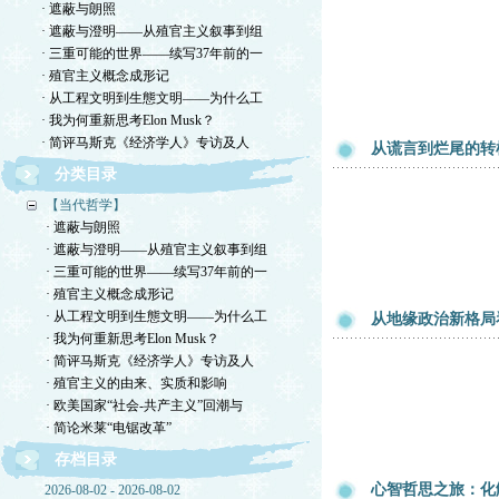
· 遮蔽与朗照
· 遮蔽与澄明——从殖官主义叙事到组
· 三重可能的世界——续写37年前的一
· 殖官主义概念成形记
· 从工程文明到生態文明——为什么工
· 我为何重新思考Elon Musk？
· 简评马斯克《经济学人》专访及人
从谎言到烂尾的转机？From
分类目录
【当代哲学】
· 遮蔽与朗照
· 遮蔽与澄明——从殖官主义叙事到组
· 三重可能的世界——续写37年前的一
· 殖官主义概念成形记
· 从工程文明到生態文明——为什么工
从地缘政治新格局
· 我为何重新思考Elon Musk？
· 简评马斯克《经济学人》专访及人
· 殖官主义的由来、实质和影响
· 欧美国家“社会-共产主义”回潮与
· 简论米莱“电锯改革”
存档目录
心智哲思之旅：化
2026-08-02 - 2026-08-02