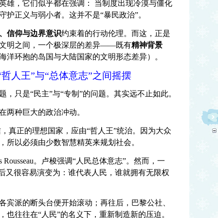
英雄，它们似乎都在强调： 当制度出现冷漠与僵化
守护正义与弱小者。这并不是“暴民政治”。
、信仰与边界意识
约束着的行动伦理。而这，正是
文明之间，一个极深层的差异——既有
精神背景
海洋环抱的岛国与大陆国家的文明形态差异）。
哲人王”与“总体意志”之间摇摆
题，只是“民主”与“专制”的问题。其实远不止如此。
在两种巨大的政治冲动。
图相信，真正的理想国家，应由“哲人王”统治。因为大众
，所以必须由少数智慧精英来规划社会。
ues Rousseau。卢梭强调“人民总体意志”。然而，一
最后又很容易演变为：谁代表人民，谁就拥有无限权
各宾派的断头台便开始滚动；再往后，巴黎公社、
，也往往在“人民”的名义下，重新制造新的压迫。