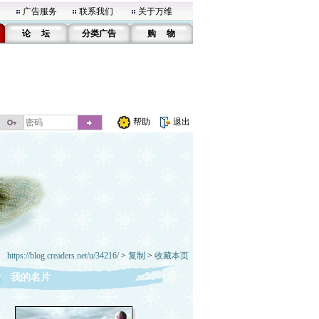
广告服务
联系我们
关于万维
论 坛
分类广告
购 物
帮助
退出
https://blog.creaders.net/u/34216/
>
复制
>
收藏本页
我的名片