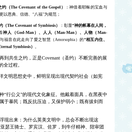
The Covenant of the Gospel）
：神借着耶稣的宝血与
更以恩典、信德、“八福”为规范；
e Covenant of Symbiosis）
：彰显
“
神的帐幕在人间，
着
神人（God-Man）、人人（Man-Man）、人物（Man-
福音在此走向了愛之智慧（Amorsophia）的
“
相互内住、
ernal Symbiosis）
。
到共生之约，正是Covenant（圣约）不断完善的展
）的全过程。
海洋文明思想史中，鲜明呈现出现代契约社会（如宪
种“行公义”的现代文化象征。他戴着面具，在黑夜中
属于暴民；既反抗压迫，又保护弱小；既有拔剑而
浮现出来：为什么英美文明中，总会不断出现这
？ 从亚瑟王骑士、罗宾汉、佐罗，到牛仔精神、陪审团