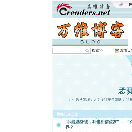
搜索>>
发表日
孞烎
共生哲学发现：人文没科技是愚昧； 科技没
网络日志正文
“我是基督徒，我也相信佐罗”——“
界？