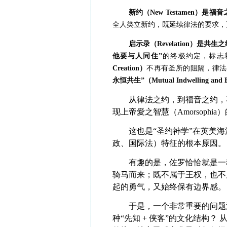
新约（New Testamen）是福音之约（
全人类立新约，既延续律法的要求，
启示录（Revelation）是共生之约（Th
他要与人同住”
的终极约定，标志
Creation）
不再有圣所的阻隔，律法与
永恒共生”（Mutual Indwelling and Et
从律法之约，到福音之约，再
现上帝愛之智慧（Amorsophia
这也是“圣约神学”在英美
政、国际法）特征的根本原因。
有趣的是，佐罗恰恰就是一
骑马而来；既不属于王权，也不
起的勇气，又始终保有边界感。
于是，一个非常重要的问题
种“先知 + 侠客”的文化结构