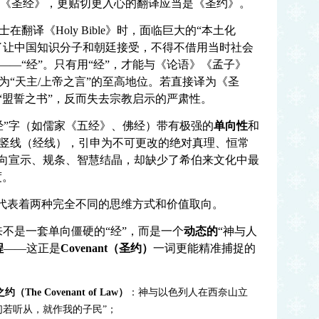
只是《圣经》，更贴切更入心的翻译应当是《圣约》。
翻译《Holy Bible》时，面临巨大的“本土化
）”挑战。为了让中国知识分子和朝廷接受，不得不借用当时社会
—“经”。只有用“经”，才能与《论语》《孟子》
为“天主/上帝之言”的至高地位。若直接译为《圣
“盟誓之书”，反而失去宗教启示的严肃性。
经”字（如儒家《五经》、佛经）带有极强的
单向性
和
竖线（经线），引申为不可更改的绝对真理、恒常
单向宣示、规条、智慧结晶，却缺少了希伯来文化中最
度。
，代表着两种完全不同的思维方式和价值取向。
，从来不是一套单向僵硬的“经”，而是一个
动态的
“神与人
程
——这正是
Covenant（圣约）
一词更能精准捕捉的
（The Covenant of Law）
：神与以色列人在西奈山立
们若听从，就作我的子民”；