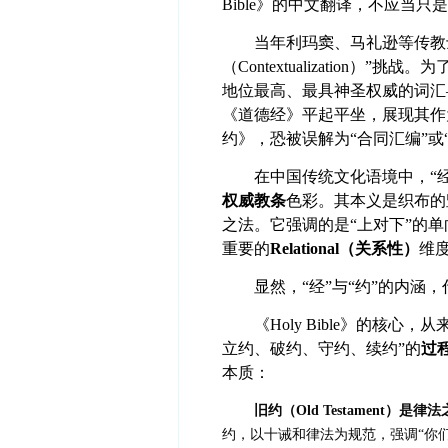
Bible》的中文翻译，不应当
当年利玛窦、马礼逊等传教士在
（Contextualization
地位最高、最具神圣权威的词汇—
《道德经》平起平坐，展现其作
约》，恐被误解为“合同汇编”或
在中国传统文化语境中，“
权威教条
色彩。其本义是织布的
之法。它强调的是“上对下”的
重要的
Relational（关系性）
维
显然，“经”与“约”的内涵
《Holy Bible》的核心
立约、破约、守约、续约”的
过
本质：
旧约（Old Testament）是律法之约
约，以十诫和律法为规范，强调“你