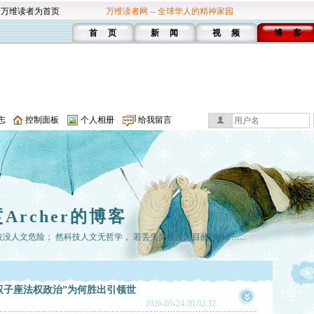
设万维读者为首页
万维读者网 -- 全球华人的精神家园
首 页
新 闻
视 频
博 客
志
控制面板
个人相册
给我留言
Archer的博客
人文危险； 然科技人文无哲学， 若丢失灵魂漫无目的Flight……
双子座法权政治”为何胜出引领世
2026-05-24 20:02:32