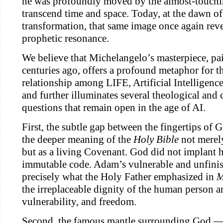
he was profoundly moved by the almost-touchin
transcend time and space. Today, at the dawn of
transformation, that same image once again reve
prophetic resonance.
We believe that Michelangelo’s masterpiece, pa
centuries ago, offers a profound metaphor for 
relationship among LIFE, Artificial Intelligen
and further illuminates several theological and c
questions that remain open in the age of AI.
First, the subtle gap between the fingertips of
the deeper meaning of the
Holy Bible
not merely
but as a living Covenant. God did not implant
immutable code. Adam’s vulnerable and unfinis
precisely what the Holy Father emphasized in
M
the irreplaceable dignity of the human person ar
vulnerability, and freedom.
Second, the famous mantle surrounding God — 