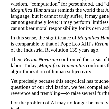
wisdom, “computation” for personhood, and “data
Magnifica Humanitas
reminds the world that A
language, but it cannot truly suffer; it may gene
cannot genuinely love; it may perform limitless 
cannot bear moral responsibility for its own act
In this sense, the significance of
Magnifica Hum
is comparable to that of Pope Leo XIII’s
Rerum
of the Industrial Revolution 135 years ago.
Then,
Rerum Novarum
confronted the crisis of
labor. Today,
Magnifica Humanitas
confronts th
algorithmization of human subjectivity.
Yet precisely because this encyclical has touche
questions of our civilization, we feel compell
reverence and trembling—to raise several furthe
For the problem of AI may no longer be merely
itself.