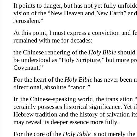
It points to danger, but has not yet fully unfolde
vision of the “New Heaven and New Earth” an
Jerusalem.”
At this point, I must express a conviction and fe
remained with me for decades:
the Chinese rendering of the
Holy Bible
should 
be understood as “Holy Scripture,” but more p
Covenant.”
For the heart of the
Holy Bible
has never been me
directional, absolute “canon.”
In the Chinese-speaking world, the translation 
certainly possesses historical significance. Yet i
Hebrew tradition and the history of salvation i
may reveal its deeper essence more fully.
For the core of the
Holy Bible
is not merely the