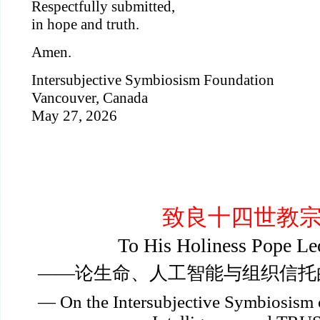
Respectfully submitted,
in hope and truth.
Amen.
Intersubjective Symbiosism Foundation
Vancouver, Canada
May 27, 2026
致良十四世教
­To His Holiness Pope L
——论生命、人工智能与组织信托
— On the Intersubjective Symbiosism o