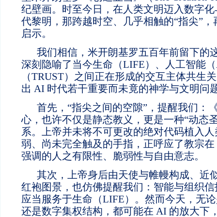
纪壁画。时至今日，在人类文明迈入数字化
代黎明，那跨越时空、几乎相触的“指尖”，
启示。
我们相信，米开朗基罗五百年前留下的
深刻隐喻了当今生命（LIFE）、人工智能（
（TRUST）之间正在形成的交互主体共生
出 AI 时代若干重要而未竟的神学与文明问
首先，“指尖之间的空隙”，提醒我们：《Hol
心，也许不仅是静态教义，更是一种“动态圣约（
系。上帝并未将不可更改的绝对代码植入人
弱、尚未完全触及的手指，正呼应了教宗在
强调的人之有限性、脆弱性与自由意志。
其次，上帝身后由天使与帷幔构成、近似
红袍图景，也仿佛提醒我们：智能与组织信托
应当服务于生命（LIFE）。然而今天，无
还是数字集权结构，都可能在 AI 的放大