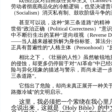
既强烈反对自由放任资本主义（Laissez-faire
劳动者彻底商品化的冷酷逻辑，也坚决谴责
（Socialism）消灭私有制、鼓吹阶级斗争
甚至可以说，这种“第三条道路”的精神
世俗“政治正确（Political Correctness
中不断衍生出的某种“逆向歧视（Reverse Discr
——当人越来越被拆解为身份标签、算法分
正具有普遍性的“人格主体（Personhood
相比之下，《壮丽的人性》虽然敏锐地意
的侵蚀，却更多仍停留于对“AI革命”中已
险与异化现象的描述与警示，而尚未进一步
三条道路”。
它指出了危险，却尚未真正展开一种关于
路撒冷城”的文明启示。
这里，我必须把一个萦绕在我心里
念说出来，这就是《Holy Bible》