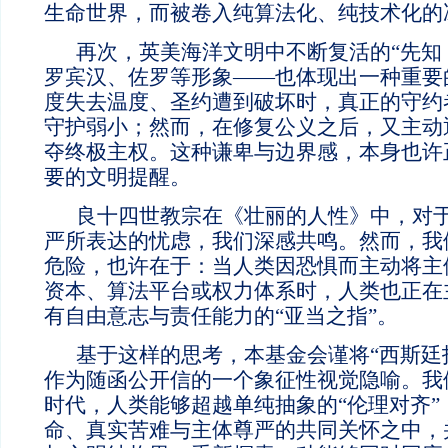
生命世界，而被卷入纯算法化、纯技术化的
再次，英美海洋文明中不断复活的“先知 
罗宾汉、佐罗等形象——也体现出一种重要的
度失去温度、圣约遭到破坏时，真正的守约
守护弱小；然而，在修复公义之后，又主动
夺终极主权。这种谦卑与边界感，本身也许正
要的文明提醒。
良十四世教宗在《壮丽的人性》中，对于 
严所表达的忧虑，我们深感共鸣。然而，我
危险，也许在于：当人类因恐惧而主动将主
资本、算法平台或权力体系时，人类也正在
有自由意志与责任能力的“亚当之指”。
基于这样的思考，本基金会谨将“西斯廷
作为随函公开信的一个象征性视觉隐喻。我们
时代，人类能够超越单纯抽象的“伦理对齐”
命、真实苦难与主体尊严的共同关怀之中，