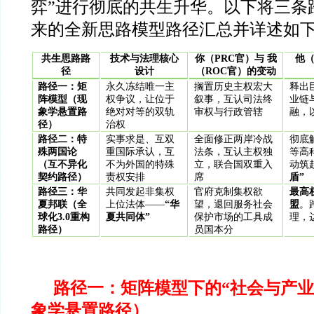
弈”进行彻底的共生升华。以下将三条
来的全新思路模型路径汇总并详述如
共生思路路
技术与法理核心
你（PRC官）与 我
他
径
设计
（ROC官）的变动
路径一：矩
永久冻结唯一主
搁置历史主权宏大
释出
阵模型（现
权争议，让位于
叙事，互认司法终
业链
象学悬置路
绝对对等的双轨
审权与行政管辖
融，
径）
治权
路径二：特
实事求是、互双
全面修正两岸冷战
彻底
殊两国论
重国际承认，互
法条，互认主权独
等高
（互不异化
不为外国的特殊
立，联合国双重入
动筑
契约路径）
责权安排
席
盾”
路径三：华
共同发起非集权
官府克制集权欲
最高
夏邦联（全
上位法体——
“
华
望，退回服务社会
盟
。
球化3.0重构
夏共同体”
保护市场的工具成
理，
路径）
员国本分
路径一：矩阵模型下的“社会与产业
象学悬置路径）