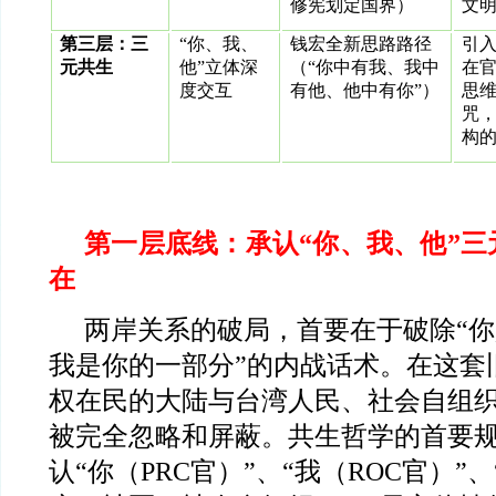
修宪划定国界）
文
第三层：三
“
你、我、
钱宏全新思路路径
引入
元共生
他”立体深
（“你中有我、我中
在官
度交互
有他、他中有你”）
思
咒，
构
第一层底线：承认“你、我、他”三
在
两岸关系的破局，首要在于破除“
我是你的一部分”的内战话术。在这套
权在民的大陆与台湾人民、社会自组
被完全忽略和屏蔽。共生哲学的首要
认“你（PRC官）”、“我（ROC官）”