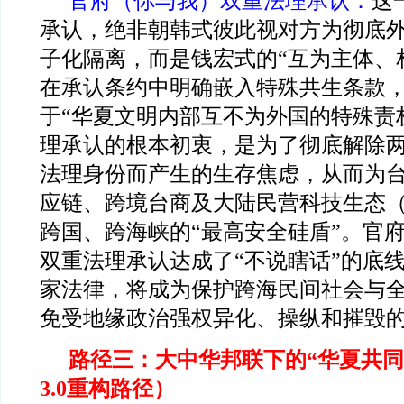
官府（你与我）双重法理承认：
这
承认，绝非朝韩式彼此视对方为彻底
子化隔离，而是钱宏式的“互为主体、
在承认条约中明确嵌入特殊共生条款
于“华夏文明内部互不为外国的特殊责
理承认的根本初衷，是为了彻底解除
法理身份而产生的生存焦虑，从而为
应链、跨境台商及大陆民营科技生态
跨国、跨海峡的“最高安全硅盾”。官
双重法理承认达成了“不说瞎话”的底
家法律，将成为保护跨海民间社会与
免受地缘政治强权异化、操纵和摧毁
路径三：大中华邦联下的“华夏共同
3.0重构路径）