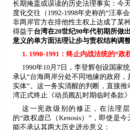
长期掩盖或误读的历史法理事实：今
度化交往（1992-1998年史称的“汪
非两岸官方在排他性主权上达成了某
得益于
台湾在20世纪90年代初期所做
意义的单方面法理让步与责权结构调
1. 1990-1991
：终止内战法统的“政
1990
年10月7日，李登辉创设国家
承认“台海两岸分处不同地缘的政府，
实体”。这一务实清醒的判断，直接推动
湾正式终止《动员戡乱时期临时条款
这一宪政级别的修正，在法理层
的“政权虚己（Kenosis）”，即使
能不承认其两大历史进步意义：