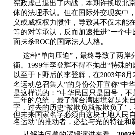
宪政虚己退出了内战，本期许换取北
体的法理承认。但在国际外交现实中
义或威权权力惯性，导致其不仅未能
等的对等承认，反而加速推进“一个中
面抹杀ROC的国际法人人格。
这种“单向压迫”，最终导致了两岸
衡。1999年李登辉不得不抛出“特殊的
以至于下野后的李登辉，在2003年8月
名运动总召集人”的身份公开宣称“中华
是这样说的：“中华民国只是国号，不
二年的总统，最了解台湾困境就是来
字，过去的历史‘被欺负就被欺负了’
但未来国家名字必须由这块土地人民自
名运动’的推动者，必盐与光的特征和
从解决问题的逻辑演进来看，
200