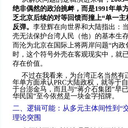
绝非偶然的政治挑衅，而是1991年单
乏北京后续的对等回馈而撞上“单一主
反弹。
李登辉在向世界和大陆指出：当
壳无法保护台湾人民（他）的基本生
而沦为北京在国际上将两岸问题“内政
时，这个符号外壳在客观现实中，就
存在价值。
不过在我看来，为台湾正名当然有正
年单方面承认PRC大陆政权，就等于自
于台澎金马，而且与“蒋介石集团”早
华民国”至今依然是一块金字招牌。
二、逻辑可能：从多元主体间性到“
理论突围