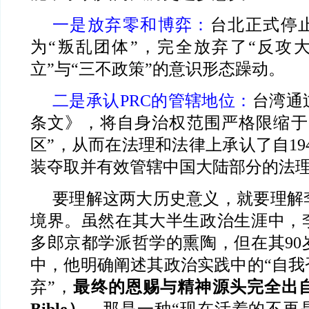
一是放弃零和博弈：
台北正式停
为“叛乱团体”，完全放弃了“反攻大
立”与“三不政策”的意识形态躁动。
二是承认PRC的管辖地位：
台湾通
条文》，将自身治权范围严格限缩于
区”，从而在法理和法律上承认了自194
装夺取并有效管辖中国大陆部分的法
要理解这两大历史意义，就要理解
境界。虽然在其大半生政治生涯中，
多郎京都学派哲学的熏陶，但在其90
中，他明确阐述其政治实践中的“自我
弃”，
最终的恩赐与精神源头完全出自
Bible）
。那是一种“现在活着的不再