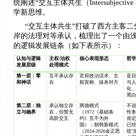
统阐述“交互主体共生（Intersubjective 
学新思维。
“
交互主体共生”打破了西方主客二
岸的法理对等承认，梳理出了一个由
的逻辑发展链条（如下表所示）：
认知与逻辑
主权/治权
核心表现形态
哲
发展层级
处理模式
第一层：零
互不承认存
官府政治话术、主
盲
和神话
在
权宣称、抹杀对方
与人
化
黑
第二层：独
承认独立存
两德模式
不
立与确界
在，但暂无
（1972《基础条
性
高阶交互
约》互不为外
肯
国）；朝韩新模式
已经
（2024-2026金正恩
统”