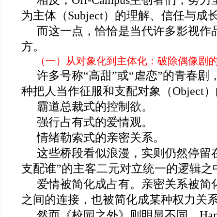
相反，Off-Campus主创者们，
为主体（Subject）的理解、信任与成
而这一点，恰恰是当代许多影视作
方。
（一）从对象化到主体化：破除偶像剧
许多号称“高甜”或“虐恋”的青春
种把人当作征服和支配对象（Object
霸道总裁式的控制欲。
强行占有式的爱情观。
情绪勒索式的亲密关系。
这些桥段看似浪漫，实则仍然停留在
支配谁”的主客二元对立统一的逻辑之
爱情被简化成占有。亲密关系被简
之间的连接，也被简化成某种权力关
然而《校园之外》则明显不同。Hannah