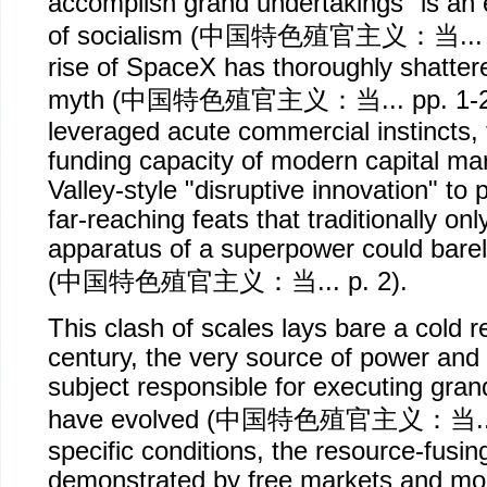
accomplish grand undertakings" is an 
of socialism (
中国特色殖官主义：当
..
rise of SpaceX has thoroughly shattere
myth (
中国特色殖官主义：当
... pp. 1
leveraged acute commercial instincts,
funding capacity of modern capital mar
Valley-style "disruptive innovation" to 
far-reaching feats that traditionally onl
apparatus of a superpower could bare
(
中国特色殖官主义：当
... p. 2).
This clash of scales lays bare a cold re
century, the very source of power and
subject responsible for executing gra
have evolved (
中国特色殖官主义：当
.
specific conditions, the resource-fusin
demonstrated by free markets and mo