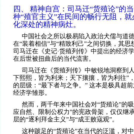
四、 精神自宫：司马迁“货殖论”的
种“殖官主义”在民间的畅行无阻，
化深处的精神病灶。
中国社会之所以极易陷入政治犬儒与道
在“装着相信”与“精致利己”之间切换，其
司马迁在《史记·货殖列传》中提出的经济
在后世被扭曲后的当代流害。
司马迁在《货殖列传》中敏锐地洞察到人
下熙熙，皆为利来；天下攘攘，皆为利往”
的层级：“最下者与之争。” 这本是极具超
经济学雏形。
然而，两千年来中国社会对“货殖论”的吸
应自然、限制公权力”的宪政骨架，仅仅继
层的“逐利拜金主义”与“成王败寇观”。
这种跛足的“货殖论”在当代的泛滥，对