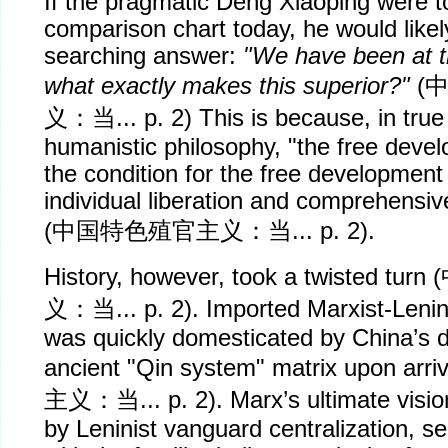
If the pragmatic Deng Xiaoping were to
comparison chart today, he would like
searching answer:
"We have been at t
what exactly makes this superior?"
(
义：当
... p. 2) This is because, in tru
humanistic philosophy, "the free deve
the condition for the free development o
individual liberation and comprehens
(
中国特色殖官主义：当
... p. 2).
History, however, took a twisted turn (
义：当
... p. 2). Imported Marxist-Leni
was quickly domesticated by China’s 
ancient "Qin system" matrix upon arriv
主义：当
... p. 2). Marx’s ultimate vis
by Leninist vanguard centralization, 