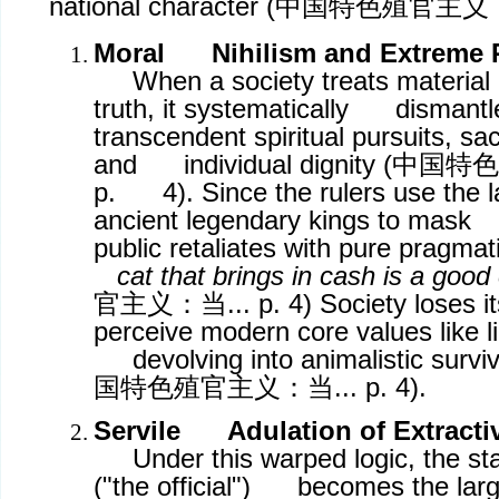
national character (
中国特色殖官主义
Moral Nihilism and Extreme 
When a society treats material g
truth, it systematically dismantle
transcendent spiritual pursuits, sa
and individual dignity (
中国特色
p. 4). Since the rulers use the 
ancient legendary kings to mask 
public retaliates with pure pragmat
cat that brings in cash is a good 
官主义：当
... p. 4) Society loses
perceive modern core values like li
devolving into animalistic surviv
国特色殖官主义：当
... p. 4).
Servile Adulation of Extracti
Under this warped logic, the st
("the official") becomes the lar