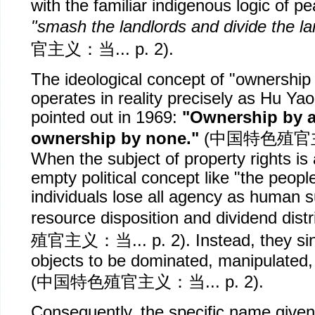
with the familiar indigenous logic of pe
"smash the landlords and divide the la
官主义：当
... p. 2).
The ideological concept of "ownership 
operates in reality precisely as Hu Yao
pointed out in 1969:
"Ownership by a
ownership by none."
(
中国特色殖官
When the subject of property rights is 
empty political concept like "the peopl
individuals lose all agency as human s
resource disposition and dividend distr
殖官主义：当
... p. 2). Instead, they s
objects to be dominated, manipulated,
(
中国特色殖官主义：当
... p. 2).
Consequently, the specific name given