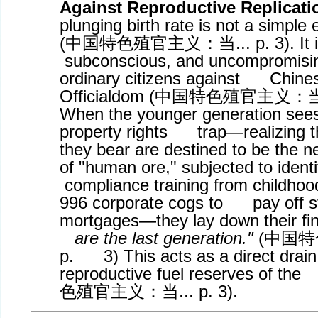
Against Reproductive Replicati
plunging birth rate is not a simple
(
中国特色殖官主义：当
... p. 3). I
subconscious, and uncompromisin
ordinary citizens against Chine
Officialdom (
中国特色殖官主义：
When the younger generation sees
property rights trap—realizing th
they bear are destined to be the
of "human ore," subjected to iden
compliance training from childhoo
996 corporate cogs to pay off s
mortgages—they lay down their fi
are the last generation."
(
中国特
p. 3) This acts as a direct drain
reproductive fuel reserves of th
色殖官主义：当
... p. 3).