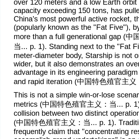
over 120 meters and a low Earth orbi
capacity exceeding 150 tons, has pull
China’s most powerful active rocket, 
(popularly known as the "Fat Five"), b
more than a full generational gap (
中
当
... p. 1). Standing next to the "Fat F
meter-diameter body, Starship is not on
wider, but it also demonstrates an ov
advantage in its engineering paradigm o
and rapid iteration (
中国特色殖官主义
This is not a simple win-or-lose scenar
metrics (
中国特色殖官主义：当
... p. 
collision between two distinct operatio
(
中国特色殖官主义：当
... p. 1). Tradi
frequently claim that "concentrating r