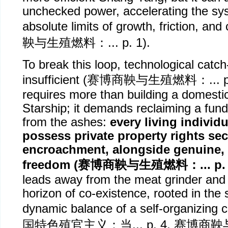
unchecked power, accelerating the sy
absolute limits of growth, friction, and
鞅与生殖燃料：
... p. 1).
To break this loop, technological catch
insufficient (
赛博商鞅与生殖燃料：
...
requires more than building a domestic
Starship; it demands reclaiming a fun
from the ashes:
every living individ
possess private property rights sec
encroachment, alongside genuine,
freedom (
赛博商鞅与生殖燃料：
... p.
leads away from the meat grinder and
horizon of co-existence, rooted in the
dynamic balance of a self-organizing ci
国特色殖官主义：当
... p. 4,
赛博商鞅