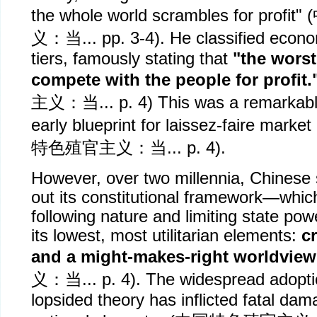
the whole world scrambles for profit" (
义：当
... pp. 3-4). He classified eco
tiers, famously stating that
"the worst
compete with the people for profit.
主义：当
... p. 4) This was a remarka
early blueprint for laissez-faire marke
特色殖官主义：当
... p. 4).
However, over two millennia, Chinese s
out its constitutional framework—whic
following nature and limiting state p
its lowest, most utilitarian elements:
c
and a might-makes-right worldview
义：当
... p. 4). The widespread adopti
lopsided theory has inflicted fatal da