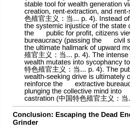
stable tool for wealth generation
creation, rent-extraction, and rent-
色殖官主义：当
... p. 4). Instead
the systemic injustice of the state
the public for profit, citizens vi
bureaucracy (passing the civil s
the ultimate hallmark of upward mob
殖官主义：当
... p. 4). The inten
wealth mutates into sycophancy t
特色殖官主义：当
... p. 4). The p
wealth-seeking drive is ultimately 
reinforce the extractive bureauc
plunging the collective mind into 
castration (
中国特色殖官主义：当
Conclusion: Escaping the Dead End
Grinder