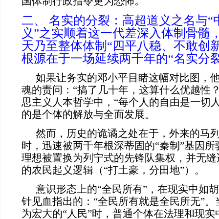
国体制行政指令更为恐怖。
二、 名实的分裂：高超道义之名与“
义”之实顺着这一代差深入体制骨髓
天乃至整体体制“四平八稳、不敢创
根源在于一场延续两千年的“名实分裂
如果让务实的邓小平目睹这幅对比图，
魂的责问：“搞了几十年，这算什么优越性？
思主义人本哲学中，“每个人的自由是一切人
的是个体的解放与全面发展。
然而，历史的诡谲之处在于，外来的马
时，迅速被两千年根深蒂固的“秦制”基因所
理想被置换为列宁式的先锋队集权，并无缝
的农民起义逻辑（“打土豪，分田地”）。
意识形态上的“全民所有”，在现实中如胡
针见血指出的：“全民所有就是全民所无”。
为宏大的“人民”时，普通个体在法理和现实