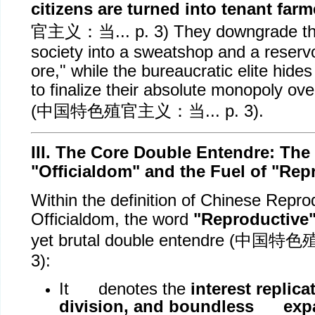
citizens are turned into tenant farm
官主义：当
... p. 3) They downgrade t
society into a sweatshop and a reserv
ore," while the bureaucratic elite hide
to finalize their absolute monopoly ove
(
中国特色殖官主义：当
... p. 3).
III. The Core Double Entendre: The 
"Officialdom" and the Fuel of "Rep
Within the definition of Chinese Repro
Officialdom, the word
"Reproductive
yet brutal double entendre (
中国特色
3):
It denotes the
interest replica
division, and boundless expa