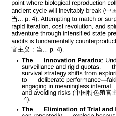
point where biological reproduction col
ancient cycle will inevitably break (
中
当
... p. 4). Attempting to match or sur
rapid iteration, cost revolution, and spir
adventure through intensified state pre
audits is fundamentally counterproduct
官主义：当
... p. 4).
The Innovation Paradox
: Und
surveillance and rigid quotas, t
survival strategy shifts from expl
to deliberate performance—faki
engaging in meaningless interna
and avoiding risks (
中国特色殖官
4).
The Elimination of Trial and 
can repeatedly explode because