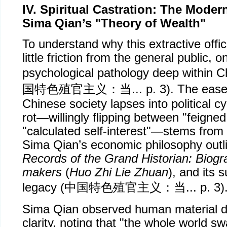
IV. Spiritual Castration: The Moder
Sima Qian’s "Theory of Wealth"
To understand why this extractive offi
little friction from the general public, 
psychological pathology deep within Ch
国特色殖官主义：当
... p. 3). The eas
Chinese society lapses into political 
rot—willingly flipping between "feigned
"calculated self-interest"—stems from t
Sima Qian’s economic philosophy outli
Records of the Grand Historian: Biog
makers
(
Huo Zhi Lie Zhuan
), and its 
legacy (
中国特色殖官主义：当
... p. 3)
Sima Qian observed human material de
clarity, noting that "the whole world sw