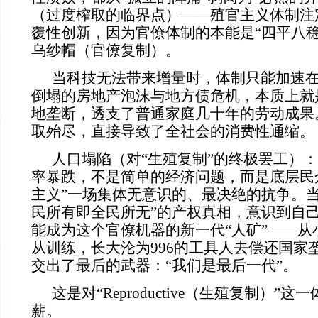
（过度榨取的临界点）——殖官主义体制注
覆性创新，因为官僚体制的本能是“四平八稳
乌纱帽（官僚复制）。
当科技无法带来增量时，体制只能加速
倒塌的房地产泡沫与地方债危机，本质上就是
地垄断，透支了普通家庭几十年的劳动成果
取殆尽，直接导致了全社会的消费性通缩。
人口塌陷（对“生殖复制”的终极罢工）
率暴跌，不是简单的经济问题，而是底层民
主义”一场集体无意识的、最决绝的抗争。当
民所有即全民所无”的产权真相，意识到自
能成为这个官僚机器的新一代“人矿”——从
从训练，长大沦为996的工具人去偿还国家
交出了最后的武器：“我们是最后一代”。
这是对“Reproductive（生殖复制）”
薪。