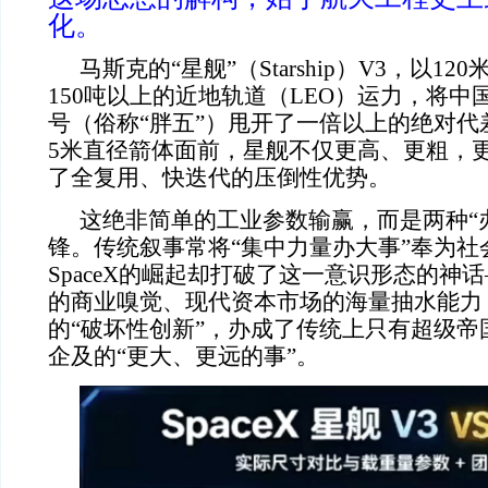
化。
马斯克的“星舰”（Starship）V3，以1
150吨以上的近地轨道（LEO）运力，将
号（俗称“胖五”）甩开了一倍以上的绝对代
5米直径箭体面前，星舰不仅更高、更粗，
了全复用、快迭代的压倒性优势。
这绝非简单的工业参数输赢，而是两种“
锋。传统叙事常将“集中力量办大事”奉为社
SpaceX的崛起却打破了这一意识形态的神
的商业嗅觉、现代资本市场的海量抽水能力
的“破坏性创新”，办成了传统上只有超级帝
企及的“更大、更远的事”。