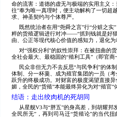
命的流害：道德的虚无与极端的实用主义：
往”奉为唯一真理时，便主动解构了一切超
求、神圣契约与个体尊严。
既然统治者在用“尧舜之言”行“分赃之实
粹的货殖逻辑进行对冲——“抓到钱就是好猫
由、公正等现代核心价值的感知力，退化为
对“强权分利”的奴性崇拜：在被扭曲的货
全社会最大、最稳固的“殖利工具”（即官商
民众非但无力不去反思“与民争利”的体制
体制、分一杯羹、成为殖官集团的一员（考
跃升的终极成功。对财富的极度渴望直接异
媚，全民的“货殖”本能最终异化为对“殖官
结语：走出绞肉机的死胡同
从星舰V3与“胖五”的身高差，到胡耀邦
全民所无”，再到司马迁“货殖论”的当代