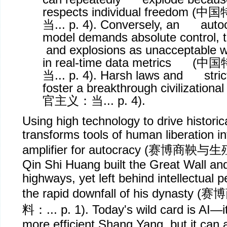
respects individual freedom (
中国
当
... p. 4). Conversely, an autocr
model demands absolute control, 
and explosions as unacceptable w
in real-time data metrics (
中国
当
... p. 4). Harsh laws and stric
foster a breakthrough civilizational
官主义：当
... p. 4).
Using high technology to drive historic
transforms tools of human liberation int
amplifier for autocracy (
赛博商鞅与生
Qin Shi Huang built the Great Wall and
highways, yet left behind intellectual 
the rapid downfall of his dynasty (
赛博
料：
... p. 1). Today's wild card is AI—
more efficient Shang Yang, but it can 