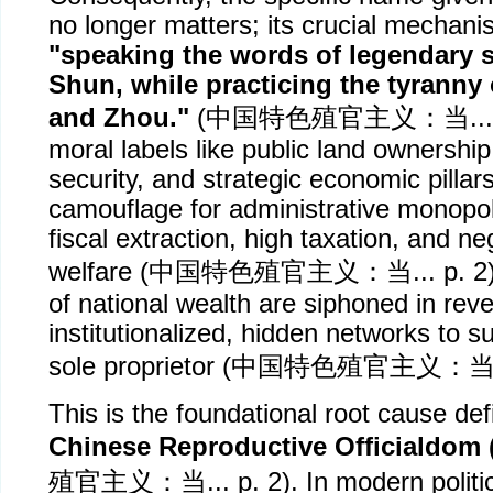
no longer matters; its crucial mechanis
"speaking the words of legendary 
Shun, while practicing the tyranny 
and Zhou."
(
中国特色殖官主义：当
..
moral labels like public land ownership
security, and strategic economic pillar
camouflage for administrative monopol
fiscal extraction, high taxation, and neg
welfare (
中国特色殖官主义：当
... p. 
of national wealth are siphoned in rev
institutionalized, hidden networks to s
sole proprietor (
中国特色殖官主义：
This is the foundational root cause def
Chinese Reproductive Officialdom
殖官主义：当
... p. 2). In modern polit