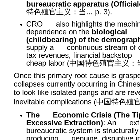
bureaucratic apparatus (Officia
特色殖官主义：当
... p. 3).
CRO also highlights the machine
dependence on the
biological 
(childbearing) of the demograp
supply a continuous stream of d
tax revenues, financial backsto
cheap labor (
中国特色殖官主义：
Once this primary root cause is grasped
collapses currently occurring in Chine
to look like isolated pangs and are re
inevitable complications (
中国特色殖
The Economic Crisis (The Tip
Excessive Extraction)
: An extr
bureaucratic system is structurally
producing genuine, disruptive in