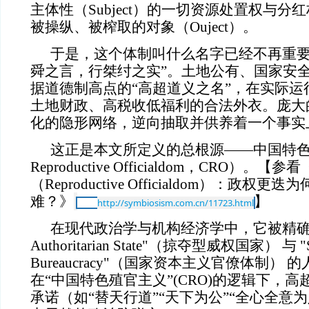
主体性（Subject）的一切资源处置权与
被操纵、被榨取的对象（Ouject）。
于是，这个体制叫什么名字已经不再重要
舜之言，行桀纣之实”。土地公有、国家安
据道德制高点的“高超道义之名”，在实际运
土地财政、高税收低福利的合法外衣。庞大
化的隐形网络，逆向抽取并供养着一个事实
这正是本文所定义的总根源——中国特色殖官
Reproductive Officialdom，CRO）。
（Reproductive Officialdom）：政
难？》
】
http://symbiosism.com.cn/11723.html
在现代政治学与机构经济学中，它被精确地定义为
Authoritarian State"（掠夺型威权国家） 与 "Stat
Bureaucracy"（国家资本主义官僚体制）
在“中国特色殖官主义”(CRO)的逻辑下，
承诺（如“替天行道”“天下为公”“全心全意