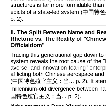
structures is far more formidable than 
edicts of a state-led system (
中国特色
p. 2).
II. The Split Between Name and Rea
Rhetoric vs. The Reality of "Chine
Officialdom"
Tracing this generational gap down to
system reveals the root cause of the "b
averse, and innovation-fearing" enterp
afflicting both Chinese aerospace and
(
中国特色殖官主义：当
... p. 2). It st
millennium-old divergence between nam
国特色殖官主义：当
... p. 2).