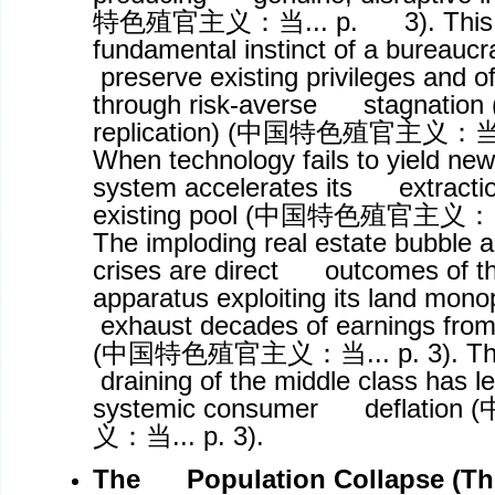
特色殖官主义：当
... p. 3). This
fundamental instinct of a bureauc
preserve existing privileges and off
through risk-averse stagnation (
replication) (
中国特色殖官主义：
When technology fails to yield new
system accelerates its extractio
existing pool (
中国特色殖官主义：
The imploding real estate bubble a
crises are direct outcomes of th
apparatus exploiting its land mo
exhaust decades of earnings from 
(
中国特色殖官主义：当
... p. 3).
draining of the middle class has le
systemic consumer deflation (
义：当
... p. 3).
The Population Collapse (The 