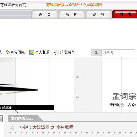
设万维读者为首页
万维读者网 -- 全球华人的精神家园
首 页
新 闻
视 频
博 客
志
控制面板
个人相册
给我留言
孟词宗
天南地北，古今
收藏本页
我的网络日志
小说：大过滤器 之 乡村教师