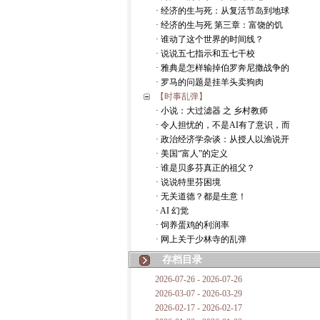
· 经济的生与死：从复活节岛到地球
· 经济的生与死 第三章：富饶的饥
· 谁动了这个世界的时间线？
· 说说五七指示和五七干校
· 雅典是怎样输掉伯罗奔尼撒战争的
· 罗马的问题是挂羊头卖狗肉
【时事乱弹】
· 小说：大过滤器 之 乡村教师
· 令人担忧的，不是AI有了意识，而
· 政治经济学杂谈：从授人以渔说开
· 美国“富人”的定义
· 谁是贝多芬真正的祖父？
· 说说特里芬困境
· 无关道德？都是生意！
· AI 幻觉
· 饲养蛋鸡的利润率
· 网上关于少林寺的乱弹
存档目录
2026-07-26 - 2026-07-26
2026-03-07 - 2026-03-29
2026-02-17 - 2026-02-17