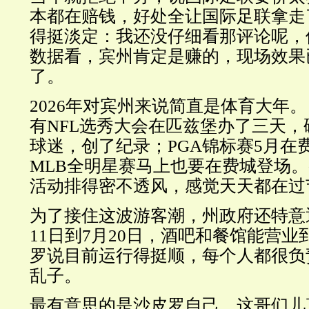
本都在赔钱，好处全让国际足联拿走
得挺淡定：我还没仔细看那评论呢，
数据看，宾州肯定是赚的，现场效果
了。
2026年对宾州来说简直是体育大年。
有NFL选秀大会在匹兹堡办了三天，硬
球迷，创了纪录；PGA锦标赛5月在
MLB全明星赛马上也要在费城登场
活动排得密不透风，感觉天天都在过
为了接住这波游客潮，州政府还特意
11日到7月20日，酒吧和餐馆能营业
罗说目前运行得挺顺，每个人都很负
乱子。
最有意思的是沙皮罗自己，这哥们儿