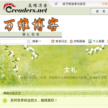
设万维读者为首页
万维
首 页
搜索>>
发表日志
控制面板
个人相册
文礼
分享社会热点、生活、历史和个人成长的观点与故事。欢迎留言交流
网络日志正文
宾州世界杯这把火，烧得真旺！