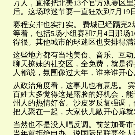
万人，直接把北美13个官方观赛区
后。这场球迷节要一直狂欢到7月19
赛程安排也实打实。 费城已经踢完2
等着，包括5场小组赛和7月4日那场
得很。其他城市的球迷区也安排得满
这些地方都有当地美食、音乐、互动
聊天撩妹的社交区，全免费，就是得
人都说，氛围像过大年，谁来谁开心
从政治角度看，这事儿也有意思。 
百姓大多觉得这是露脸的好机会，能
州人的热情好客。沙皮罗反复强调，
把人聚在一起，大家伙儿敞开心扉就
当然也不是没人唱反调。前芝加哥市
当年就拒绝申办，说国际足联要价太