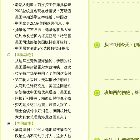
· 老熟人翻脸：前疾控主任痛批福奇
· 2028总统提名现在啥情况？万斯遥
· 美国中期选举选举临近，中国这一
· 中国拿走2亿多美国选民信息，主
· 捅破这层窗户纸：选举这事儿大家
· 纽约市长想抓内塔尼亚胡？特朗普
· 美国司法部给美国版抖音开绿灯，
从9/11到今天：
· 中国黑客偷走2亿选民数据证据实
【国际动态】
· 从迪拜空壳到里海油轮，伊朗的钱
· 美国重拳封锁霍尔木兹海峡，这次
· 拉斐特广场要被围了？美国这安保
· 第二轮大轰炸，美军摧毁伊朗通往
· 人马到位弹药充足，美国这回是铁
· 伊朗拉拢中国给优惠通道，美国直
班加西的伤疤，终
· 阿根廷别哭泣，梅西却哭得像个孩
· 委内瑞拉这回地震，震得太狠了，
· 瑞士会谈传来好消息，伊朗核计划
· 意大利女总理梅洛尼这回真火了
【美国故事】
· 满是漏洞！2020大选那些被瞒着的
· 政治立场不同动手打人，这女人被