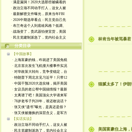
· 满是漏洞！2020大选那些被瞒着的
· 政治立场不同动手打人，这女人被
· 最新解密文件曝光，原来当年FBI
· 2026中期选举看点：民主党自己先
· 布兰奇这个人到底啥风格？低调、
· 战场变了，贵武器怕便宜货，美国
· 民主党建制派急了，党内社会主义
林肯当年被骂暴君
分类目录
【中国故事】
· 上海富豪的钱，咋就进了美国免税
· 北京首次发生飞机撞大楼事件实况
· 对华政策大转向，竞争变稳定，台
· 特朗普下周北京见习近平！只带12
· 中国干预2020大选实锤，揭开美国
猫腻太多了！伊朗
· 女议员的老公帮中国搞情报？最新
· 太离谱了吧！美国顶尖大学请来军
· 78岁老爷子判20年，谁还敢说话？
· 张又侠“遗书”曝光，是真还是假？
· 张又侠被撤换的深层含义，是军方
【实话实说】
· 政治立场不同动手打人，这女人被
美国富豪住上海，
· 民主党建制派急了，党内社会主义