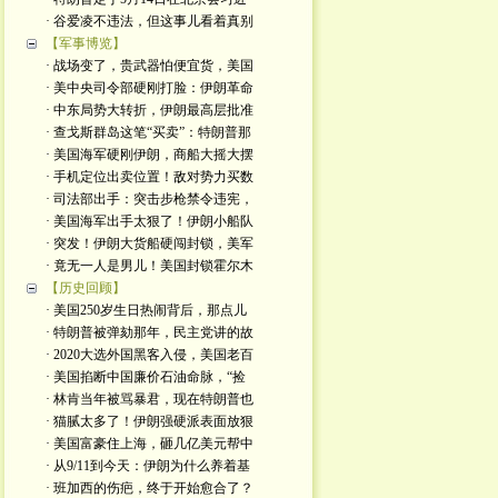
· 谷爱凌不违法，但这事儿看着真别
【军事博览】
· 战场变了，贵武器怕便宜货，美国
· 美中央司令部硬刚打脸：伊朗革命
· 中东局势大转折，伊朗最高层批准
· 查戈斯群岛这笔“买卖”：特朗普那
· 美国海军硬刚伊朗，商船大摇大摆
· 手机定位出卖位置！敌对势力买数
· 司法部出手：突击步枪禁令违宪，
· 美国海军出手太狠了！伊朗小船队
· 突发！伊朗大货船硬闯封锁，美军
· 竟无一人是男儿！美国封锁霍尔木
【历史回顾】
· 美国250岁生日热闹背后，那点儿
· 特朗普被弹劾那年，民主党讲的故
· 2020大选外国黑客入侵，美国老百
· 美国掐断中国廉价石油命脉，“捡
· 林肯当年被骂暴君，现在特朗普也
· 猫腻太多了！伊朗强硬派表面放狠
· 美国富豪住上海，砸几亿美元帮中
· 从9/11到今天：伊朗为什么养着基
· 班加西的伤疤，终于开始愈合了？