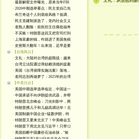
文礼：从愤怒到新
· 最新解密文件曝光，原来当年FBI
· 2026中期选举看点：民主党自己先
· 布兰奇这个人到底啥风格？低调、
· 民主党建制派急了，党内社会主义
· 老熟人翻脸：前疾控主任痛批福奇
· 不买账！特朗普这回又把官司打到
· 上海富豪的钱，咋就进了美国免税
· 史密斯大翻车！出来混，迟早是要
【台海风云】
· 文礼：大陆对台湾的超限战：越来
· 台湾立法院通过弹劾赖清德的提案
· 美国《台湾保障实施法案》落地，
· 老同志别再做梦了：2025年的台湾
【中美日台】
· 美国中期选举选举临近，中国这一
· 中国承诺不向伊朗提供武器，并帮
· 特朗普北京峰会：刀光剑影中，两
· 特朗普携儿子和儿媳高调访华！北
· 美国制裁中国企业+猛轰伊朗，特
· 特朗普又要来北京了！中美峰会五
· 特朗普下周北京见习近平！只带12
· 美国掐断中国廉价石油命脉，“捡
· 特朗普定于5月14日在北京会习近