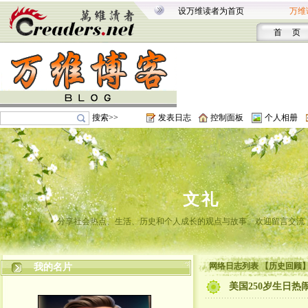
设万维读者为首页
万维
首 页
搜索>>
发表日志
控制面板
个人相册
文礼
分享社会热点、生活、历史和个人成长的观点与故事。欢迎留言交流
网络日志列表 【历史回顾
我的名片
美国250岁生日