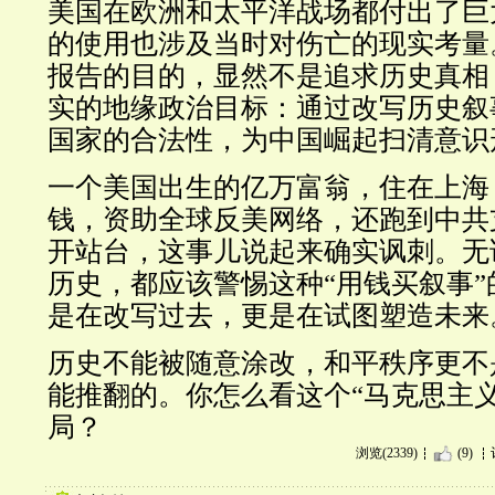
美国在欧洲和太平洋战场都付出了巨
的使用也涉及当时对伤亡的现实考量
报告的目的，显然不是追求历史真相
实的地缘政治目标：通过改写历史叙
国家的合法性，为中国崛起扫清意识
一个美国出生的亿万富翁，住在上海
钱，资助全球反美网络，还跑到中共
开站台，这事儿说起来确实讽刺。无
历史，都应该警惕这种“用钱买叙事
是在改写过去，更是在试图塑造未来
历史不能被随意涂改，和平秩序更不
能推翻的。你怎么看这个“马克思主
局？
浏览(2339)
(9)