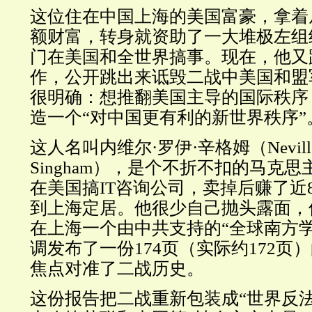
这位住在中国上海的美国富豪，拿着
额财富，转身就资助了一大堆极左组
门在美国和全世界搞事。现在，他又
作，公开跳出来诋毁二战中美国和盟
很明确：想推翻美国主导的国际秩序
造一个“对中国更有利的新世界秩序”
这人名叫内维尔·罗伊·辛格姆（Neville
Singham），是个不折不扣的马克
在美国搞IT咨询公司，卖掉后赚了近
到上海定居。他很少自己抛头露面，
在上海一个由中共支持的“全球南方
调发布了一份174页（实际约172页
焦点对准了二战历史。
这份报告把二战重新包装成“世界反