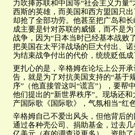
力吹捧苏联和中国等“社会主义力量
西斯的英雄，而美国和西方盟国只出了
却抢了全部功劳。他甚至把广岛和长
成主要是针对苏联的威慑，而不是为
战争，因为“日本当时已经基本战败
把美国在太平洋战场的巨大付出、诺
为结束战争付出的代价，统统贬低成了
更扎心的是，辛格姆在论坛上公开承
告，就是为了对抗美国支持的“基于
序”（他直接管这叫“谎言”），要帮
他们提出的“新世界秩序”。现场还
产国际歌《国际歌》，气氛相当“红色
辛格姆自己不爱出风头，但他背后的
通过各种壳公司、捐助基金，过去几年
亿美元（有的调查说更多），资助了美国