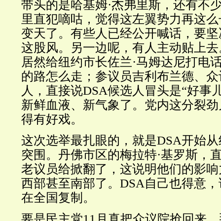
带头的是哈基姆·杰弗里斯，还有不
里直犯嘀咕，觉得这左翼势力再这么
变天了。有些人已经公开喊话，要坚
这股风。另一边呢，有人主动贴上去
居然给纽约市长佐兰·马姆达尼打电
的路怎么走；参议员吉利布兰德、众
人，直接说DSA候选人冒头是“好事
新鲜血液、新气象了。党内这分裂劲
得有好戏。
这次选举最扎眼的，就是DSA开始
突围。丹佛市区的梅拉特·基罗斯，直
老议员给掀翻了，这说明他们的影响
西部甚至南部了。DSA自己也得意
在全国复制。
要是民主党11月真把众议院抢回来，