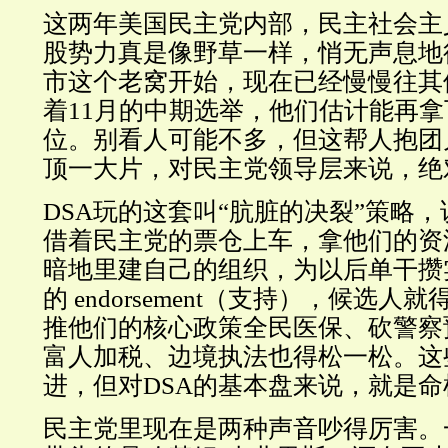
这两年美国民主党内部，民主社会主
股势力真是像野草一样，悄无声息地
市这个老窝开始，现在已经慢慢往其
着11月的中期选举，他们估计能再
位。别看人可能不多，但这帮人抱团
顶一大片，对民主党领导层来说，绝
DSA玩的这套叫“肮脏的决裂”策略
借着民主党的票仓上车，拿他们的资
暗地里建自己的组织，为以后单干攒
的 endorsement（支持），候选
推他们的核心政策全民医保、砍警察
富人加税、边境执法也得松一松。这
进，但对DSA的基本盘来说，就是命
民主党里现在是两种声音吵得厉害。