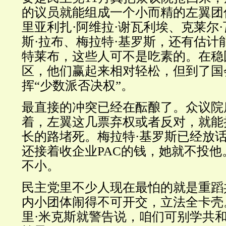
的议员就能组成一个小而精的左翼团
里亚利扎·阿维拉·谢瓦利埃、克莱尔
斯·拉布、梅拉特·基罗斯，还有估计
特莱布，这些人可不是吃素的。在稳
区，他们赢起来相对轻松，但到了国
挥“少数派否决权”。
最直接的冲突已经在酝酿了。众议院
着，左翼这几票弃权或者反对，就能
长的路堵死。梅拉特·基罗斯已经放
还接着收企业PAC的钱，她就不投
不小。
民主党里不少人现在最怕的就是重蹈
内小团体闹得不可开交，立法全卡壳
里·米克斯就警告说，咱们可别学共