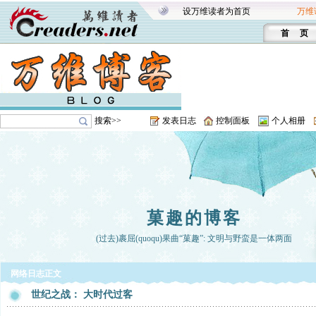
设万维读者为首页
万维
首 页
搜索>>
发表日志
控制面板
个人相册
菓趣的博客
(过去)裹屈(quoqu)果曲“菓趣”: 文明与野蛮是一体两面
网络日志正文
世纪之战： 大时代过客