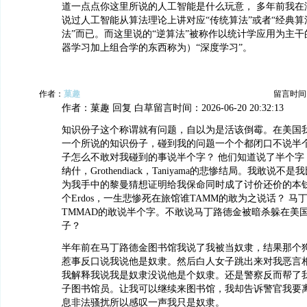
道一点点你这里所说的人工智能是什么玩意， 多年前我在
说过人工智能从算法理论上讲对应“传统算法”或者“经典算
法”而已。而这里说的“逆算法”被称作以统计学应用为主干
器学习加上组合学的东西称为）“深度学习”。
作者：
菓趣
留言时间：20
作者：菓趣 回复 白草留言时间：2026-06-20 20:32:13
知识份子这个称谓就有问题，自以为是活该倒霉。在美国
一个所说的知识份子，碰到我的问题一个个都闭口不说半
子怎么不敢对我碰到的事说半个字？ 他们知道说了半个字
纳什，Grothendiack，Taniyama的悲惨结局。我敢说
为我手中的黎曼猜想证明给我保命同时成了讨价还价的本
个Erdos，一生悲惨死在旅馆谁TAMM的敢为之说话？ 
TMMAD的敢说半个字。不敢说马丁路德金被暗杀躲在美国
子？
半年前在马丁路德金图书馆我说了我被当奴隶，结果那个
惹事反口说我说他是奴隶。然后白人女子跳出来对我恶言
我解释我说我是奴隶没说他是个奴隶。还是警察反而帮了
子图书馆员。让我可以继续来图书馆，我却告诉警官我要
息非法骚扰所以感叹一声我只是奴隶。