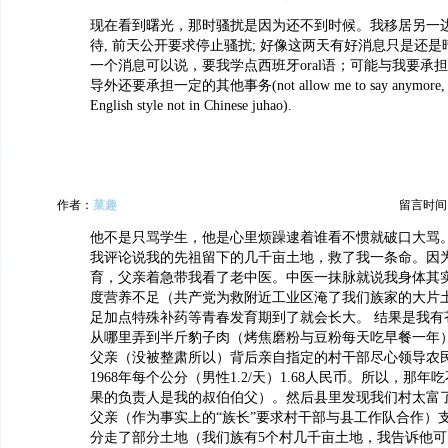
现在看到曙光，那时骚扰是因为还不到时候。我移居另一
待, 前天公开要求停止骚扰; 好像这两天有好消息只是还
一个消息可以说，要我学点西班牙oral语；可能与我要承
导外还要承担一定的其他事务(not allow me to say anymore, hen
English style not in Chinese juhao).
作者：
菓趣
留言时间：20
他不是只骂学生，他是心里烦躁逮着谁看不惯就破口大骂
我评论说我的先祖留下的几千亩土地，救了我一条命。因
育，父亲着急带我看了老中医。中医一抹脉就说我身体其
度营养不足（共产党为救附近工业区淹了我们族家的大片
足加点特殊补药等青春发育期到了就会长大。 结果是我有
从哪里弄到半斤豹子肉（烤焦磨粉与豆粉每天吃早餐一年
父亲（没被整肃所以）背后亲自指定的村干部尽心领导农
1968年每个公分（男性1.2/天）1.68人民币。所以，那
果的负责人是我的叔伯伯父）。然后县里发现我们村太富
父亲（作为事实上的“族长”要求村干部与县工作队合作）
分走了部分土地（我们族有5个村几千亩土地，我告诉他