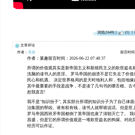
浏览(1649)
(1)
文章评论
作者：
菓趣
留言时间：20
作者：菓趣留言时间：2026-06-22 07:48:37
所谓的价值观其实是新帝国主义和新殖民主义的欺世盗名
洗脑的读书人的意淫。 罗马帝国的崩溃不是它失去了价值
民心和机遇。 决定世界格局的是天时地利人和，包括地缘
其中最重要的手段是战争，不是读了几句书的嚼舌根。古今
恕我直言!
我不是“知识份子”, 其实部分所谓的知识分子为了自己体
治集团的帮凶。谁有权有钱，读书人就帮谁说话。但是世
罗马帝国西班牙帝国都倒了英帝国也衰了清朝灭亡了。 我
昌盛，但是它的所谓价值观是一堆欺世盗名的狗屎。对此我
经历可以作证。