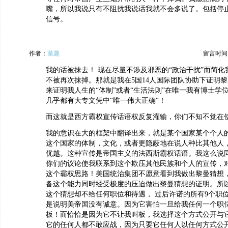
嘴，所以我说只有不阻扰我说话我就不会多说了。包括停
信号。
作者：
菓趣
留言时间：20
我的话被抹去！ 现在尽量不涉及邪恶的“政治干扰”而简
不被再次抹掉。那就是我在5国14人国际团队协助下证明
来证明我人生的“体制”或者“生活法则”在唯一我有博士学
几乎都有大专文凭中“唯一伟大正确“！
而这就是西方霸权宣传话语权反复灌输，你们不知不觉在使
我的意识在大的框架中翻译出来，就是某个国家某个个人
这个国家的体制，文化，或者更隐蔽地在说人种比其他人
优越。这种宣传是帝国主义的法西斯霸权话语。我这么说
你们的议论使我联系到这个欺压其他民族和个人的宣传，
这个霸权思路！美国统治集团不愿意看到我做出黎曼猜想
备这个能力同时经受极度的压迫做出黎曼猜想的证明。所以
这个猜想却不给任何职位和待遇， 过后许诺的所有9个职
是说明美帝国没有诚意。因为它害怕一旦给我任何一个职
板！而恰恰是因为它不让我叫板，我选择这个方式公开与
它的任何人都不敢应战，因为只要它任何人以任何方式公