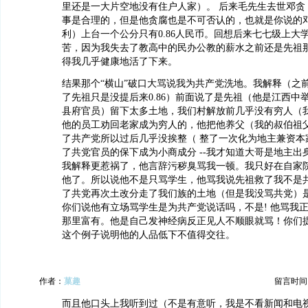
里还是一大片空地没有住户人家）。 后来毛先生去世邓贪
事是合理的，但是他贪腐也是不可否认的，也就是你说的
利）上台一个公分只有0.86人民币。回想后来七七级上大
苦，因为我失去了教高中的民办公教的薪水之前还是先祖
得我几乎健康地活了下来。
结果那个“横山”破口大骂说我为共产党洗地。我解释（之
了先祖只是没提后来0.86）前面说了是先祖（他是江西中
县府官员）留下太多土地，我们村解放前几乎没有穷人（
他的员工劝回老家成为穷人的，他把他养父（我的叔伯祖
了共产党所以过后几乎没挨整（ 整了一次化为地主兼资本
了共党官员的保下成为小商成分 --我才知道大哥是地主出
我解释更惹祸了，他言辞污秽臭骂我一顿。我只好在自家
他了。所以说他不是只骂学生，他骂我说先祖救了我不是
了共党再次土改分走了我们族的土地（但是我没骂共党）
你们说他有立场骂学生是为共产党说话吗，不是! 他骂我
那里富有。他是自己发神经病反正见人不顺眼就骂！你们
这个例子说明他的人品低下不值得交往。
作者：
菓趣
留言时间：20
而且他口头上我听到过（不是有意听，我是不看新闻和电