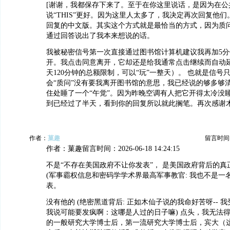
[谢谢，我都保存下来了。至于在你这里说话，是因为在公
说“THIS”更好。因为这里人太多了，我决定再次回复他们
回复的中文版。其实这个方式就是最恰当的方式，因为质
通过回答说出了我本来想说的话。
我被秘密信号第一次直接通过图书馆计算机建议我再加5分
开。我点击同意离开，它却还是给我通常点击继续而自动延
天120分钟的总额限制，可以“玩”一整天）。 也就是信号
会“质问”没有要我离开图书馆的意思，我已经说的够多够
住处睡了一个“午觉”。因为昨晚空调有人把它开得太冷没
到已经过了半天，看到你的回复所以就此搁笔。再次感谢
作者：
菓趣
留言时间：20
作者：菓趣留言时间：2026-06-18 14:24:15
不是“不存在美国政府不让你发表”， 是美国政府背后的真
(军事霸权信息和密码学学术界最高军事教官: 我也不是一名
表。
没有他的 (绝密黑道背后: 正如木仙子说的我命好苦呀-- 
我说可能要发疯啊：这哪是人过的日子嘛) 点头，我无法
的一般研究大学博士后，第一流研究大学博士后，宾大（