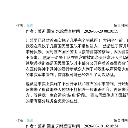
作者：
菓趣
留言时间：20
作者：菓趣 回复 水蛇留言时间：2026-06-20 08:30:59
川普早已经对首都实施了几乎完全的戒严！ 大约半年前，
我没在意找了几百国民警卫队不带枪进入。 然后过了两月
带枪执勤。同时宣布国民警卫队接管首都警察局，因为首
不管事。 然后一名警卫队在白宫前被原亲美阿富汗人当场
续增兵满街都是国民警卫队其中部分公开穿着首都警察背
次宣传得神乎其神的游行示威众人到了却没形成声势浩大
的事实军事管制，首都很可能已经发生了两次动乱。
也就是事实上实施了不公开承认和宣布的军事管制。开始
后来来了很多那些人碰到不打招呼一脸萧杀面容。再后来
方，等候我一生命运的“结账”阶段。 费点周章住进了因
的带有部分服务全免费的住处。
作者：
菓趣
留言时间：20
作者：菓趣 回复 刀锋留言时间：2026-06-19 16:18:34