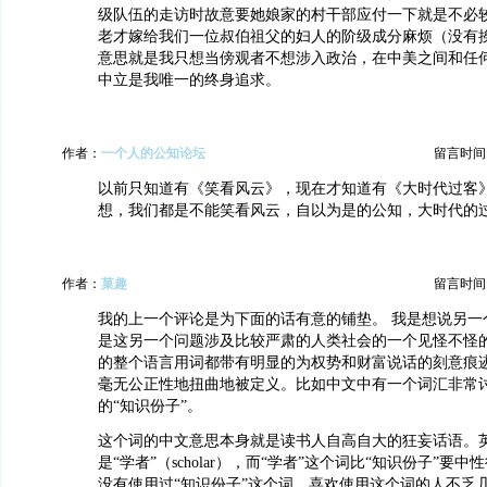
级队伍的走访时故意要她娘家的村干部应付一下就是不必
老才嫁给我们一位叔伯祖父的妇人的阶级成分麻烦（没有
意思就是我只想当傍观者不想涉入政治，在中美之间和任
中立是我唯一的终身追求。
作者：
一个人的公知论坛
留言时间：20
以前只知道有《笑看风云》，现在才知道有《大时代过客
想，我们都是不能笑看风云，自以为是的公知，大时代的
作者：
菓趣
留言时间：20
我的上一个评论是为下面的话有意的铺垫。 我是想说另一
是这另一个问题涉及比较严肃的人类社会的一个见怪不怪
的整个语言用词都带有明显的为权势和财富说话的刻意痕
毫无公正性地扭曲地被定义。比如中文中有一个词汇非常
的“知识份子”。
这个词的中文意思本身就是读书人自高自大的狂妄话语。
是“学者”（scholar），而“学者”这个词比“知识份子”要
没有使用过“知识份子”这个词，喜欢使用这个词的人不乏