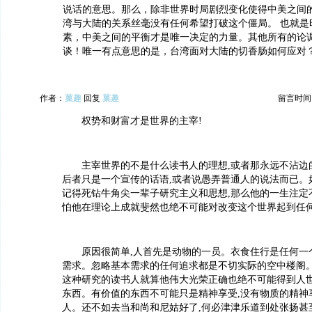
说话的意思。那么，除非世界时局剧烈变化使得中美之间
湾与大陆的关系丝毫没有任何希望打破这个僵局。 也就是
素，中美之间的平衡才是唯一决定的力量。其他所有的论
谈！唯一有点意思的是，台湾面对大陆的切香肠如何应对
作者：
菓趣
回复
菓趣
留言时间：20
权势和财富才是世界的主宰!
主宰世界的不是什么读书人的理想,或者那永远不沾边的
后者只是一个宣传的话语,或者说愚弄普通人的说法而已。
记得死钻牛角尖一辈子研究主义和思想,那么他的一生注定
怕他在理论上成就斐然也绝不可能对改变这个世界起到任
原因很简单,人首先是动物的一员。衣食住行是任何一
需求。忽略基本需求的任何追求都是不切实际的空中楼阁
这种研究的读书人就算他伟大光荣正确也绝不可能得到人
东西。有价值的东西不可能只是精神享受,没有物质的精神
人。还不如去当和尚和尼姑好了,何必津津乐道到处张扬甚