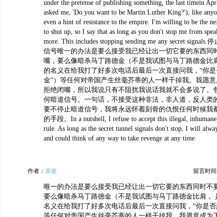
under the pretense of publishing something, the last timein Apr
asked me, 'Do you want to be Martin Luther King?'), like an
even a hint of resistance to the empire. I'm willing to be the n
to shut up, so I say that as long as you don't stop me from spea
more. This includes stopping sending me any secret 
信号唯一的办法是要么接受我已经让出一切它要的东西同
嘴，要么像暗杀马丁路德金（不是我试图与马丁路德金比
的名义在给我打了好多次电话后最后一次直接问我，“你是
金”）等任何对帝国产生丝毫芥蒂的人一样干掉我。我愿意
拒绝闭嘴，所以我说只有不阻扰我说话我就不会多说了。
何暗道信号。一句话，不接受这种非法，非人道，反人类
要不停止暗道信号，我将永远怀着刻骨的仇恨任何时候我
的手段。In a nutshell, I refuse to accept this illegal, inhumane
rule. As long as the secret tunnel signals don't stop, I will alw
and could think of any way to take revenge at any time.
作者：
菓趣
留言时间：20
唯一的办法是要么接受我已经让出一切它要的东西同时不
要么像暗杀马丁路德金（不是我试图与马丁路德金比肩， 
名义在给我打了好多次电话后最后一次直接问我，“你是否
等任何对帝国产生丝毫芥蒂的人一样干掉我。我愿意成为