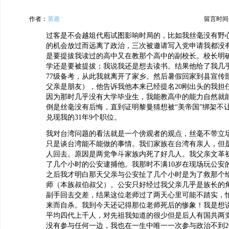
作者：
菓趣
留言时间：20
过客是不会越俎代庖试图影响时局的，比如我丝毫没有野
的机会放过而远离了政治，三次被邀请写入党申请我都没
是要提拔我读过的高中又在教那个高中的副校长。校长明
学还是要被提拔；我说我还是想去读书。结果他给了我几
77级备考，从此我就离开了家乡。然后暑假回家到县宣传
父亲是朋友），他告诉我他本来已经提名20刚出头的我担
因为那时几乎没有大学毕业生，我能教高中的能力自然就
倒是丝毫没有后悔，直到证明黎曼猜想被“美帝国”绑架不
兑现我的31年9个职位。
我对台湾问题的看法就是一个傍观者的观点，丝毫不带立
只是谈台湾能不能做的事情。我们家族在台湾有亲人，但
人回去。原因是两党争斗家族内死了好几人。我父亲文革
了几个小时的公安逮捕他。我那时不满10岁在现场玩公安
之后我才明白那天父亲与公安扯了几个小时是为了救那个
师（本族叔伯叔父）。公安只好经过我父亲几乎是族长的
副手回去交差，结果这位老师过了两天心里可能不踏实，
来而自杀。我到今天还记得那位老师死后的惨象！我是想
平均四代上千人，对先祖我知道的很少但是后人有国共两
没有参与任何一边，我也在一生中唯一一次参与政治不到2