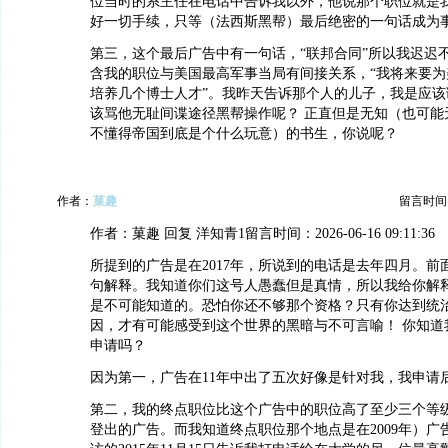
位当时的系主任在电话中告诉我以外，他说那个职位就是
好一切手续，只等（法西斯黑帮）最后绝密的一句话成为
第三，这个最后广告中有一句话，“联邦合同”所以我迟迟
含我的职位与美国最高军事当局有间接关系，“我将来要为
培养几个博士人才”。我昨天告诉那个人的儿子，我是应该
该骂他无耻间谍途径黑帮操作呢？ 正直但是无知（也可能
不懂得帝国到底是个什么玩意）的书生，你说呢？
作者：
菓趣
留言时间：20
作者：菓趣 回复 洋知青1留言时间：2026-06-16 09:11:36
所提到的广告是在2017年，所说到的电话是去年四月。前
句解释。我知道你们这号人愚蠢但是真情，所以我给你解
是不可能知道的。恐怕你还不够那个资格？只有你达到统
因，才有可能感受到这个世界的黑暗与不可言喻！ 你知道
申请吗？
因为第一，广告在11年中出了五次好像是针对我，我申请
第二，我的终点职位比这个广告中的职位高了至少三个等
登出的广告。而我知道终点职位那个地点是在2009年）广