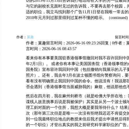
访的2015年11月15日告诉我打电话给在大学的另一位最
与它的副校长见面时见过的告诉我，不要再去那个校园，
适的职位，我立马找到那个广告11月1日登在我唯一常去
2010年元月到过那里得到过某种不懂的暗示。（continued)
作者：
菓趣
留言时间：20
作者：菓趣留言时间：2026-06-16 09:23:26回复 | 0作
言时间：2026-06-16 08:43:57
看来你有本事要美国驻香港领事馆撤回对我不容许回到中国的
年2月1日）。 或者你有本事让美国国务院（香港领事馆
国务院）宣布容许我回到中国（包括撤销向我展示的儿子
照片）。还有，我去年3月在波士顿图书馆向警察询问，
看有没有明确禁止我回到中国的命令。他说没有！我说那
否会遇到（香港领事馆当面威胁我的）麻烦，他说那他也
然后在四月初，我在麻州剑桥市（就是哈佛大学所在地： 我从
谍线人故意挑事后说是我被保护）其实是从另一个波士顿
理工斜对面的一个住所，我想大概是要我等待什么？ 结果
次（那年第三次但是是唯一一次没有拒绝我迟迟不肯提交
到一位我最终职位地点的教授来信后我才提出申请然后得
的一个职位）才登出真实的我之前研究科学家职位的广告