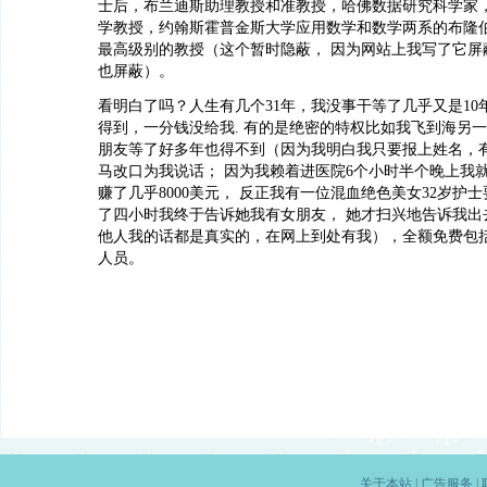
士后，布兰迪斯助理教授和准教授，哈佛数据研究科学家，
学教授，约翰斯霍普金斯大学应用数学和数学两系的布隆
最高级别的教授（这个暂时隐蔽， 因为网站上我写了它屏
也屏蔽）。
看明白了吗？人生有几个31年，我没事干等了几乎又是10
得到，一分钱没给我. 有的是绝密的特权比如我飞到海另
朋友等了好多年也得不到（因为我明白我只要报上姓名，
马改口为我说话； 因为我赖着进医院6个小时半个晚上我
赚了几乎8000美元， 反正我有一位混血绝色美女32岁护
了四小时我终于告诉她我有女朋友， 她才扫兴地告诉我出
他人我的话都是真实的，在网上到处有我），全额免费包
人员。
关于本站
|
广告服务
|