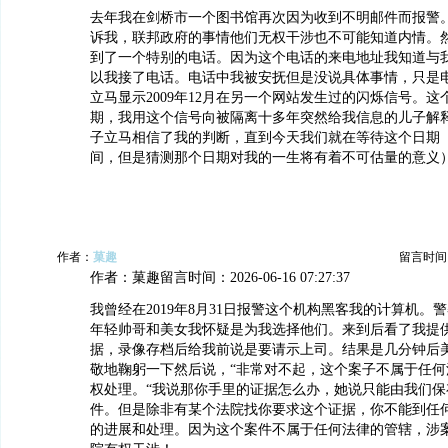
去年我在剑桥市一个图书馆再次因为收到不明邮件而报警
诉我，联邦政府的事情他们无权干涉也不可能知道内情。
到了一个特别的电话。因为这个电话的来电地址我知道与
以我接了电话。电话中我被安抚但是没说具体事情，只是
立马显示2009年12月在另一个网站发生过的闪烁信号。
期，我用这个信号向被隔离十多年突然给我信息的儿子解
子立马相信了我的判断，直到今天我们就在等待这个日期
间，但是猜测那个日期对我的一生将有着不可估量的意义
作者：
菓趣
留言时间：20
作者：菓趣留言时间：2026-06-16 07:27:37
我曾经在2019年8月31日报警这个机构黑客我的计算机。
年轻帅哥和美女我怀疑是为我选择他们。来到后看了我提
据，录像存档后给我前说是要请示上司。结果是几分钟后
敬地鞠躬一下然后说，“非常对不起，这个案子不属于任何
权处理。“我说那你手里的证据怎么办，她说只能由我们保
件。但是除非有某个法院找你要求这个证据，你不能到任
的进展和处理。因为这个案件不属于任何法律的管辖，涉