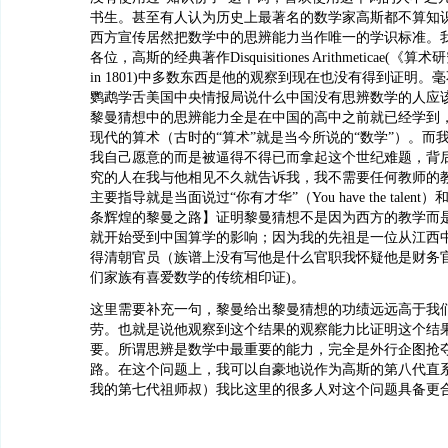
书生。甚至有人认为历史上最著名的数学家高斯都不算知
西方宣传居然把数学中的思辨能力当作唯一的学识标准。
各位，高斯的经典著作Disquisitiones Arithmeticae(《算术研究》
in 1801)中多数东西是他的观察到现在也没有得到证明。
鹦鹉学舌美国中央情报局说什么中国没有思辨数学的人应
黎曼猜想中的思辨能力全是在中国的高中之前就已经学到
现代的算术（古时的“算术”就是当今所说的“数学”）。而
我自己愿意的而是被逼得不得已而拿起这个世纪难题，背
究的人在我与他相见不久就告诉我，我不需要任何教师的教
主要指导就是当面说过“你有才华”（You have the tale
条辉煌的黎曼之路】证明黎曼猜想不是因为西方的教学而
就开始受到中国算学的影响；因为我的先祖是一位从江西
得清朝官员（族谱上没有写他是什么官职我怀疑他是财务官
们家族有喜爱数学的传统相印证)。
这里需要补充一句，黎曼给出黎曼猜想的功绩远远高于我
劳。也就是说他观察到这个结果的观察能力比证明这个结
要。所谓思辨是数学中最重要的能力，完全是外行企图抢
路。在这个问题上，我可以自豪地说作为高斯的第八代直
我的第七代祖师叔）我比这里的很多人对这个问题具备更