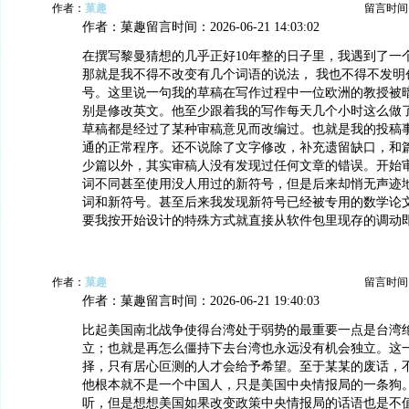
作者：
菓趣
留言时间：20
作者：菓趣留言时间：2026-06-21 14:03:02
在撰写黎曼猜想的几乎正好10年整的日子里，我遇到了一
那就是我不得不改变有几个词语的说法， 我也不得不发明
号。这里说一句我的草稿在写作过程中一位欧洲的教授被
别是修改英文。他至少跟着我的写作每天几个小时这么做
草稿都是经过了某种审稿意见而改编过。也就是我的投稿
通的正常程序。还不说除了文字修改，补充遗留缺口，和
少篇以外，其实审稿人没有发现过任何文章的错误。开始
词不同甚至使用没人用过的新符号，但是后来却悄无声迹
词和新符号。甚至后来我发现新符号已经被专用的数学论
要我按开始设计的特殊方式就直接从软件包里现存的调动
作者：
菓趣
留言时间：20
作者：菓趣留言时间：2026-06-21 19:40:03
比起美国南北战争使得台湾处于弱势的最重要一点是台湾
立；也就是再怎么僵持下去台湾也永远没有机会独立。这
择，只有居心叵测的人才会给予希望。至于某某的废话，
他根本就不是一个中国人，只是美国中央情报局的一条狗。
听，但是想想美国如果改变政策中央情报局的话语也是不