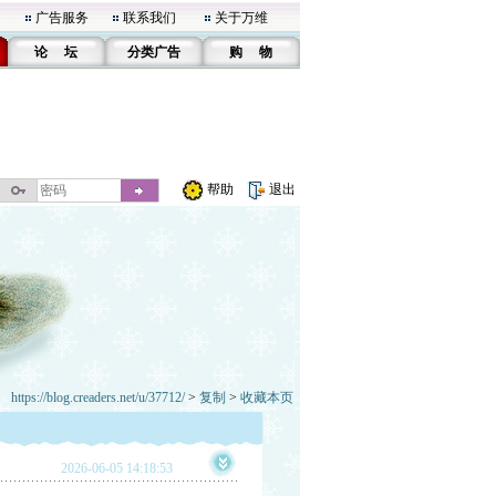
广告服务
联系我们
关于万维
论 坛
分类广告
购 物
帮助
退出
https://blog.creaders.net/u/37712/
>
复制
>
收藏本页
2026-06-05 14:18:53