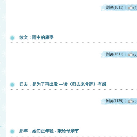
浏览(1011)
(4
散文：雨中的康寧
浏览(1611)
(3
归去，是为了再出发 —读《归去来兮辞》有感
浏览(1139)
(5
那年，她们正年轻 - 献给母亲节