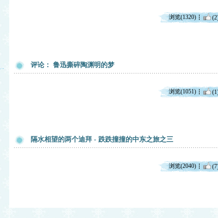
浏览(1320)
(2
评论： 鲁迅撕碎陶渊明的梦
浏览(1051)
(1
隔水相望的两个迪拜 - 跌跌撞撞的中东之旅之三
浏览(2040)
(7