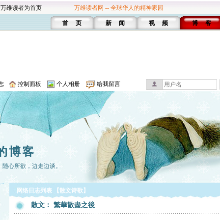
设万维读者为首页
万维读者网 -- 全球华人的精神家园
首 页
新 闻
视 频
博 客
志
控制面板
个人相册
给我留言
的博客
。随心所欲，边走边谈。
网络日志列表 【散文诗歌】
散文： 繁華散盡之後