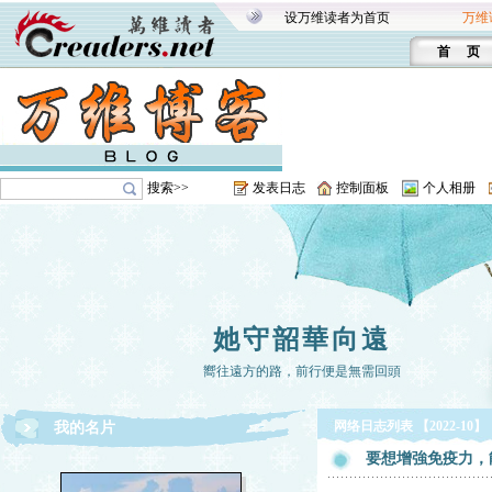
设万维读者为首页
万维
首 页
搜索>>
发表日志
控制面板
个人相册
她守韶華向遠
嚮往遠方的路，前行便是無需回頭
网络日志列表 【2022-10】
我的名片
要想增強免疫力，