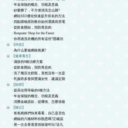
· 年金保險的概念、功能及意義
· 紗窗髒了，不方便清洗怎么辦?
· 網站SEO優化快速提升排名的方法
· 四點購物原則教你如何選購廚房電
· 從飲食開始，預防胃息肉
· Bonpoint: Shop for the Finest
· 你用過洗衣機的所有這些“隱藏功
【科技】
· 為什么要做網絡推廣?
【健康養生】
· 濕疹的9種治療方案
· 從飲食開始，預防胃息肉
· 洗了幾百次奶瓶，竟然沒有一次是
· 乳腺癌多發與豐滿女性，建議定期
【財經】
· 提高信用等級的6種方法
· 年金保險的概念、功能及意義
· 消費金融貸款，從哪借、怎麼借最
【随记】
· 爸爸媽媽們快來看看，自己是否也
· 網線的六種材料你熟悉嗎?正確認
· 第一次去香港度假旅遊咋玩?這九