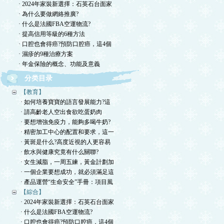
· 2024年家裝新選擇：石英石台面家
· 為什么要做網絡推廣?
· 什么是法國FBA空運物流?
· 提高信用等級的6種方法
· 口腔也會得癌?預防口腔癌，這4個
· 濕疹的9種治療方案
· 年金保險的概念、功能及意義
分类目录
【教育】
· 如何培養寶寶的語言發展能力?這
· 請高齡老人空出食欲吃蛋奶肉
· 要想增強免疫力，能夠多喝牛奶?
· 精密加工中心的配置和要求，這一
· 黃斑是什么?高度近視的人更容易
· 飲水與健康究竟有什么關聯?
· 女生減脂，一周五練，黃金計劃加
· 一個企業要想成功，就必須滿足這
· 產品運營“生命安全”手冊：項目風
【綜合】
· 2024年家裝新選擇：石英石台面家
· 什么是法國FBA空運物流?
· 口腔也會得癌?預防口腔癌，這4個