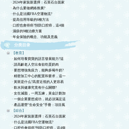
· 2024年家裝新選擇：石英石台面家
· 為什么要做網絡推廣?
· 什么是法國FBA空運物流?
· 提高信用等級的6種方法
· 口腔也會得癌?預防口腔癌，這4個
· 濕疹的9種治療方案
· 年金保險的概念、功能及意義
分类目录
【教育】
· 如何培養寶寶的語言發展能力?這
· 請高齡老人空出食欲吃蛋奶肉
· 要想增強免疫力，能夠多喝牛奶?
· 精密加工中心的配置和要求，這一
· 黃斑是什么?高度近視的人更容易
· 飲水與健康究竟有什么關聯?
· 女生減脂，一周五練，黃金計劃加
· 一個企業要想成功，就必須滿足這
· 產品運營“生命安全”手冊：項目風
【綜合】
· 2024年家裝新選擇：石英石台面家
· 什么是法國FBA空運物流?
· 口腔也會得癌?預防口腔癌，這4個