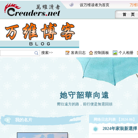
设万维读者为首页
万维
首 页
搜索>>
发表日志
控制面板
个人相册
她守韶華向遠
嚮往遠方的路，前行便是無需回頭
网络日志列表 【2024-06】
我的名片
2024年家裝新選