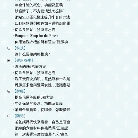
· 年金保險的概念、功能及意義
· 紗窗髒了，不方便清洗怎么辦?
· 網站SEO優化快速提升排名的方法
· 四點購物原則教你如何選購廚房電
· 從飲食開始，預防胃息肉
· Bonpoint: Shop for the Finest
· 你用過洗衣機的所有這些“隱藏功
【科技】
· 為什么要做網絡推廣?
【健康養生】
· 濕疹的9種治療方案
· 從飲食開始，預防胃息肉
· 洗了幾百次奶瓶，竟然沒有一次是
· 乳腺癌多發與豐滿女性，建議定期
【財經】
· 提高信用等級的6種方法
· 年金保險的概念、功能及意義
· 消費金融貸款，從哪借、怎麼借最
【随记】
· 爸爸媽媽們快來看看，自己是否也
· 網線的六種材料你熟悉嗎?正確認
· 第一次去香港度假旅遊咋玩?這九