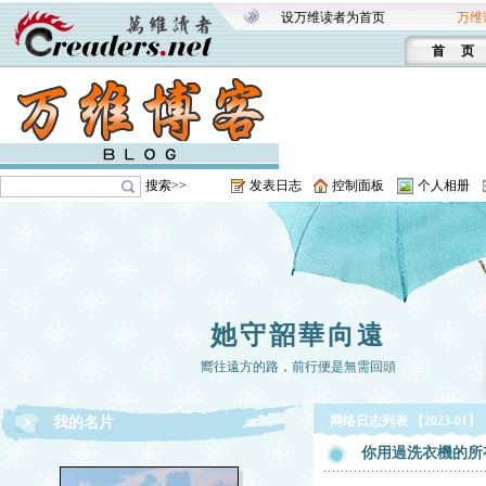
设万维读者为首页
万维
首 页
搜索>>
发表日志
控制面板
个人相册
她守韶華向遠
嚮往遠方的路，前行便是無需回頭
网络日志列表 【2023-01】
我的名片
你用過洗衣機的所