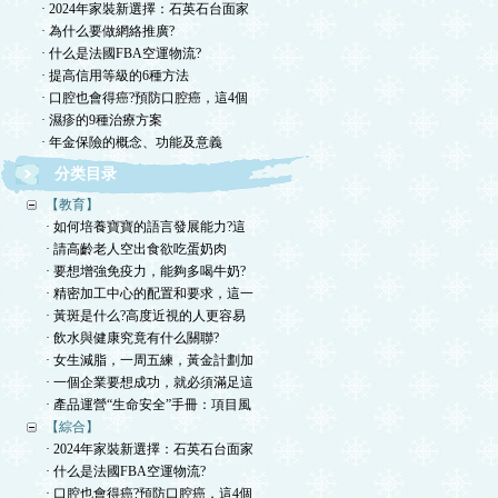
· 2024年家裝新選擇：石英石台面家
· 為什么要做網絡推廣?
· 什么是法國FBA空運物流?
· 提高信用等級的6種方法
· 口腔也會得癌?預防口腔癌，這4個
· 濕疹的9種治療方案
· 年金保險的概念、功能及意義
分类目录
【教育】
· 如何培養寶寶的語言發展能力?這
· 請高齡老人空出食欲吃蛋奶肉
· 要想增強免疫力，能夠多喝牛奶?
· 精密加工中心的配置和要求，這一
· 黃斑是什么?高度近視的人更容易
· 飲水與健康究竟有什么關聯?
· 女生減脂，一周五練，黃金計劃加
· 一個企業要想成功，就必須滿足這
· 產品運營“生命安全”手冊：項目風
【綜合】
· 2024年家裝新選擇：石英石台面家
· 什么是法國FBA空運物流?
· 口腔也會得癌?預防口腔癌，這4個