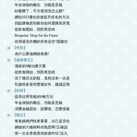
· 年金保險的概念、功能及意義
· 紗窗髒了，不方便清洗怎么辦?
· 網站SEO優化快速提升排名的方法
· 四點購物原則教你如何選購廚房電
· 從飲食開始，預防胃息肉
· Bonpoint: Shop for the Finest
· 你用過洗衣機的所有這些“隱藏功
【科技】
· 為什么要做網絡推廣?
【健康養生】
· 濕疹的9種治療方案
· 從飲食開始，預防胃息肉
· 洗了幾百次奶瓶，竟然沒有一次是
· 乳腺癌多發與豐滿女性，建議定期
【財經】
· 提高信用等級的6種方法
· 年金保險的概念、功能及意義
· 消費金融貸款，從哪借、怎麼借最
【随记】
· 爸爸媽媽們快來看看，自己是否也
· 網線的六種材料你熟悉嗎?正確認
· 第一次去香港度假旅遊咋玩?這九