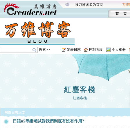
设万维读者为首页
万维
首 页
搜索>>
发表日志
控制面板
个人相册
紅塵客棧
紅塵客棧
网络日志正文
日語n5等級考試對我們到底有沒有作用?