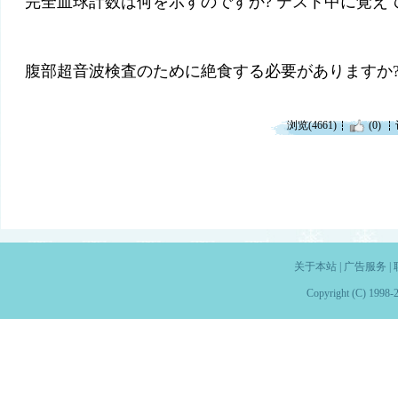
完全血球計数は何を示すのですか? テスト中に覚え
腹部超音波検査のために絶食する必要がありますか?
浏览(4661)
(0)
关于本站
|
广告服务
|
Copyright (C) 1998-2