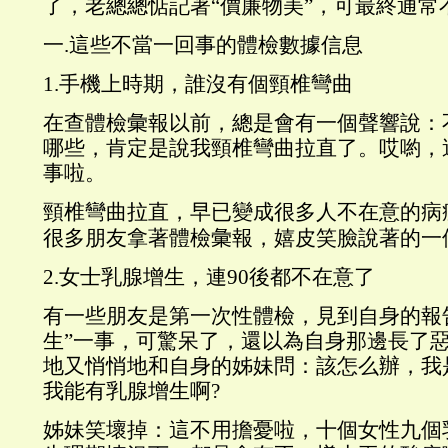
了，老總總惦記著“價廉物美”，可最終通常
一.這些不當一回事的體檢數據信息
1.手機上時期，誰沒有個頸椎彎曲
在查體檢彙報以前，總是會有一個聲響說：
哪些，肯定是說我頸椎彎曲拉直了。哎喲，
事啦。
頸椎彎曲拉直，早已變成很多人不在意的病
很多朋友拿著體檢彙報，嬉皮笑臉說著的一
2.女士乳腺增生，連90後都不在意了
有一些朋友是第一次性體檢，見到自身的報
生”一事，可驚呆了，還以為自身那邊長了
地又悄悄地和自身的姊妹問：該怎么辦，我
我能有乳腺增生啊?
姊妹笑壞掉：這不用擔憂啦，十個女性九個