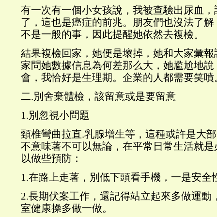
有一次有一個小女孩說，我被查驗出尿血，
了，這也是癌症的前兆。朋友們也沒法了解
不是一般的事，因此提醒她依然去複檢。
結果複檢回家，她便是壞掉，她和大家彙報
家問她數據信息為何差那么大，她尷尬地說
會，我恰好是生理期。企業的人都需要笑噴
二.別舍棄體檢，該留意或是要留意
1.別忽視小問題
頸椎彎曲拉直.乳腺增生等，這種或許是大
不意味著不可以無論，在平常日常生活就是
以做些預防：
1.在路上走著，別低下頭看手機，一是安全
2.長期伏案工作，還記得站立起來多做運動
室健康操多做一做。