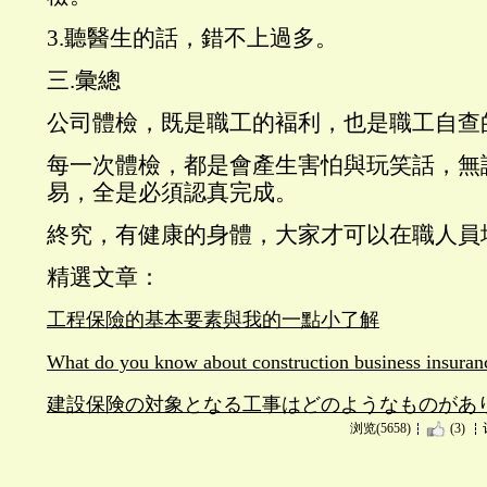
3.聽醫生的話，錯不上過多。
三.彙總
公司體檢，既是職工的褔利，也是職工自查
每一次體檢，都是會產生害怕與玩笑話，無
易，全是必須認真完成。
終究，有健康的身體，大家才可以在職人員
精選文章：
工程保險的基本要素與我的一點小了解
What do you know about construction business insuran
建設保険の対象となる工事はどのようなものがあ
浏览(5658)
(3)