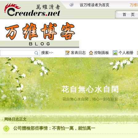
设万维读者为首页
万维
首 页
搜索>>
发表日志
控制面板
个人相册
花自無心水自閑
花自無心水自閑，傾心一刻在眼前
网络日志正文
公司體檢那些事情：不害怕一萬，就怕萬一