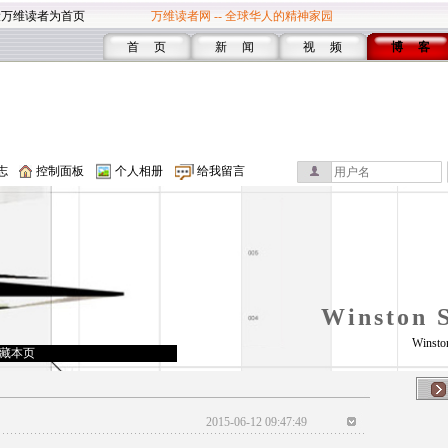
设万维读者为首页
万维读者网 -- 全球华人的精神家园
首 页
新 闻
视 频
博 客
志
控制面板
个人相册
给我留言
Winston 
Winsto
藏本页
2015-06-12 09:47:49