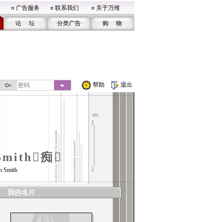
广告服务
联系我们
关于万维
论 坛
分类广告
购 物
帮助
退出
Smith痴
n Smith
我的名片