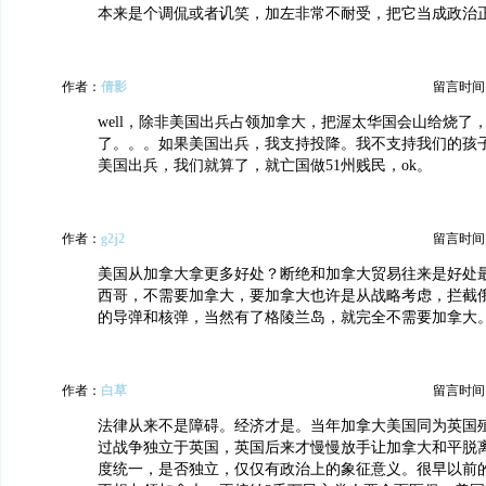
本来是个调侃或者讥笑，加左非常不耐受，把它当成政治
作者：
倩影
留言时间：20
well，除非美国出兵占领加拿大，把渥太华国会山给烧了
了。。。如果美国出兵，我支持投降。我不支持我们的孩
美国出兵，我们就算了，就亡国做51州贱民，ok。
作者：
g2j2
留言时间：20
美国从加拿大拿更多好处？断绝和加拿大贸易往来是好处
西哥，不需要加拿大，要加拿大也许是从战略考虑，拦截
的导弹和核弹，当然有了格陵兰岛，就完全不需要加拿大
作者：
白草
留言时间：20
法律从来不是障碍。经济才是。当年加拿大美国同为英国
过战争独立于英国，英国后来才慢慢放手让加拿大和平脱
度统一，是否独立，仅仅有政治上的象征意义。很早以前