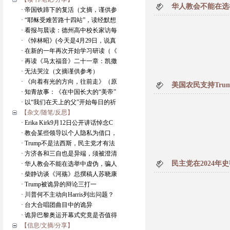
华人教会不能在选
· 帝国铁蹄下的复活（文摘，谨供参
· “耶稣受难苦路十四站”，读经默想
· 看报与晨读：德州高中校长家访每
· 《悼林昭》(今天是4月29日，说真
· 在新的一年再次开始学习研读（《
· 再读《马太福音》二十一章：凯撒
· 无法哭泣（文摘谨供参考）
· 《向着有光的方向，往前走》（原
美国农民支持Tru
· 知青故事：《在中国长大的“美帝”
· 以“我们在天上的父”开始每日的祈
【杂文/随笔/反思】
· Erika Kirk9月12日公开讲话悼念C
· 教会某些领导以个人隐私为借口，
· Trump不是法西斯，民主党才有法
· 方济各和三自也是异端，须被澄清
民主党在2024年
· 华人教会不能在选举中虚伪，骗人
· 柴静访谈《河殇》总撰稿人苏晓康
· Trump被诡异的辩论三打一
· 川普何不主动向Harris列出问题？
· 台大合唱团曲目中的诡异
· 诡异巴黎奥运开幕式究竟是否值得
【信息/文摘/分享】