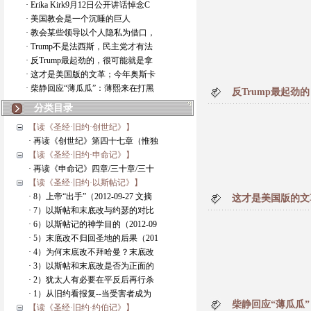
· Erika Kirk9月12日公开讲话悼念C
· 美国教会是一个沉睡的巨人
· 教会某些领导以个人隐私为借口，
· Trump不是法西斯，民主党才有法
· 反Trump最起劲的，很可能就是拿
· 这才是美国版的文革；今年奥斯卡
· 柴静回应“薄瓜瓜”：薄熙来在打黑
反Trump最起
分类目录
【读《圣经·旧约·创世纪》】
· 再读《创世纪》第四十七章（惟独
【读《圣经·旧约·申命记》】
· 再读《申命记》四章/三十章/三十
【读《圣经·旧约·以斯帖记》】
· 8）上帝“出手”（2012-09-27 文摘
这才是美国版的文
· 7）以斯帖和末底改与约瑟的对比
· 6）以斯帖记的神学目的（2012-09
· 5）末底改不归回圣地的后果（201
· 4）为何末底改不拜哈曼？末底改
· 3）以斯帖和末底改是否为正面的
· 2）犹太人有必要在平反后再行杀
· 1）从旧约看报复--当受害者成为
柴静回应“薄瓜瓜
【读《圣经·旧约·约伯记》】