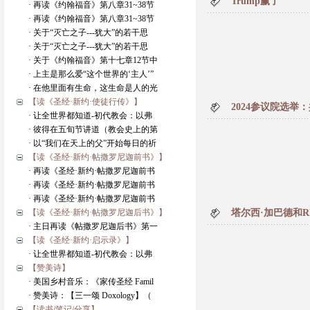
Trump赢了
· 再读《约翰福音》第八章31~38节
· 再读《约翰福音》第八章31~38节
· 关于“灭亡之子---犹大”的若干思
· 关于“灭亡之子---犹大”的若干思
· 关于《约翰福音》第十七章12节中
· 上主是那么爱“这个世界的‘主人’”
· 在他里面有生命，这生命是人的光
【读《圣经·新约·使徒行传》】
2024参议院选举
· 让全世界都知道-初代教会：以弗
· 彼得在五旬节讲道（教会史上的第
· 以“我们在天上的父”开始每日的祈
【读《圣经·新约·帖撒罗尼迦前书》】
· 再读《圣经·新约·帖撒罗尼迦前书
· 再读《圣经·新约·帖撒罗尼迦前书
· 再读《圣经·新约·帖撒罗尼迦前书
【读《圣经·新约·帖撒罗尼迦后书》】
塔尔西·加巴德和R
· 主日再读《帖撒罗尼迦后书》第一
【读《圣经·新约·启示录》】
· 让全世界都知道-初代教会：以弗
【赞美诗】
· 美国乡村音乐：《家传圣经 Famil
· 赞美诗：【三一颂 Doxology】（
【读书/笔记/分享】