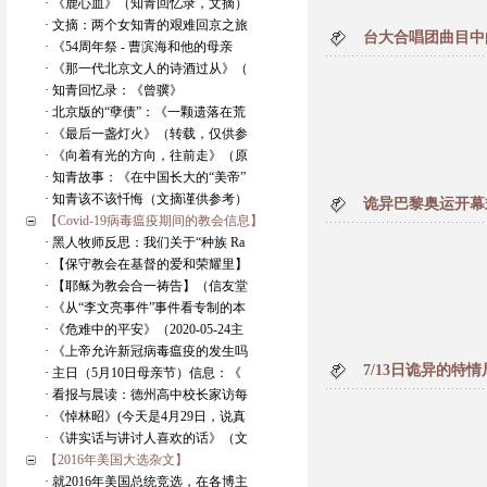
· 《鹿心血》（知青回忆录，文摘）
· 文摘：两个女知青的艰难回京之旅
台大合唱团曲目中
· 《54周年祭 - 曹滨海和他的母亲
· 《那一代北京文人的诗酒过从》（
· 知青回忆录：《曾骥》
· 北京版的“孽债”：《一颗遗落在荒
· 《最后一盏灯火》（转载，仅供参
· 《向着有光的方向，往前走》（原
· 知青故事：《在中国长大的“美帝”
· 知青该不该忏悔（文摘谨供参考）
诡异巴黎奥运开幕
【Covid-19病毒瘟疫期间的教会信息】
· 黑人牧师反思：我们关于“种族 Ra
· 【保守教会在基督的爱和荣耀里】
· 【耶稣为教会合一祷告】（信友堂
· 《从“李文亮事件”事件看专制的本
· 《危难中的平安》（2020-05-24主
· 《上帝允许新冠病毒瘟疫的发生吗
7/13日诡异的特情
· 主日（5月10日母亲节）信息：《
· 看报与晨读：德州高中校长家访每
· 《悼林昭》(今天是4月29日，说真
· 《讲实话与讲讨人喜欢的话》（文
【2016年美国大选杂文】
· 就2016年美国总统竞选，在各博主