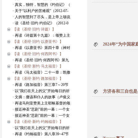
· 真实，独特，智慧的《约伯记》（
· 关于“以利户的苦难观”（2012-07-
· 人的智慧到了尽头，是上帝上场说
· 读《圣经·旧约·约伯记》（2012-0
【读《圣经·旧约·诗篇》】
· 再读《诗篇第十九篇》：颂赞上主
【读《圣经·旧约·以赛亚书》】
2024年“为中国
· 再读《以赛亚书》第四十章（神对
【读《圣经·旧约·何西阿书》】
· 再读《圣经·旧约·何西阿书》第九
【读《圣经·新约·马太福音》】
· 再读《马太福音》二十一章：凯撒
【读《圣经·新约·路加福音》】
· 再读《路加福音》第三章7～20节
· 以“我们在天上的父”开始每日的祈
方济各和三自也是
· 文摘：撒该和仆人的故事（卢俊义
· 再读马利亚赞美上主耶稣基督的颂
· 接近神圣“悲剧”前的一幕：一个女
· 接近神圣“悲剧”前的一幕：一个女
【读《圣经·新约·约翰福音》】
· 以“我们在天上的父”开始每日的祈
· 再读《约翰福音》第八章39~47节