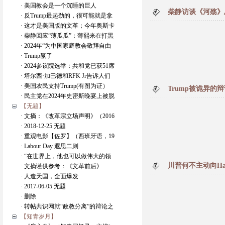
· 美国教会是一个沉睡的巨人
柴静访谈《河殇》
· 反Trump最起劲的，很可能就是拿
· 这才是美国版的文革；今年奥斯卡
· 柴静回应“薄瓜瓜”：薄熙来在打黑
· 2024年“为中国家庭教会敬拜自由
· Trump赢了
· 2024参议院选举：共和党已获51席
· 塔尔西·加巴德和RFK Jr告诉人们
· 美国农民支持Trump(有图为证）
Trump被诡异的
· 民主党在2024年史密斯晚宴上被脱
【无题】
· 文摘：《改革宗立场声明》（2016
· 2018-12-25 无题
· 重观电影【佐罗】（西班牙语，19
· Labour Day 遐思二则
· “在世界上，他也可以做伟大的领
川普何不主动向Ha
· 文摘谨供参考：《文革前后》
· 人造天国，全面爆发
· 2017-06-05 无题
· 删除
· 转帖共识网就“政教分离”的辩论之
【知青岁月】