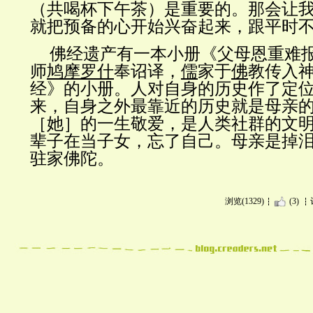
（共喝杯下午茶）是重要的。那会让
就把预备的心开始兴奋起来，跟平时
佛经遗产有一本小册《父母恩重难
师
鸠摩罗什
奉诏译，
儒
家于
佛
教传入
经》的小册。人对自身的历史作了定
来，自身之外最靠近的历史就是母亲
［她］的一生敬爱，是人类社群的文
辈子在当子女，忘了自己。母亲是掉
驻家佛陀。
浏览(1329)
(3)