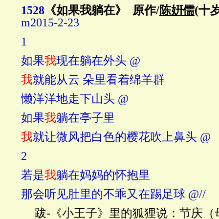
1528
《
如果我躺在》
原作
/
陈姸儒
(
十
m2015-2-23
1
如果
我
现在躺在外头
@
我
就
能从云 朵里看着绵羊群
懒洋洋地走下山头
@
如果
我
躺在亭子里
我
就让微风把白色的樱花吹上鼻头
@
2
若是
我
躺在妈妈的怀抱里
那会听见肚里的不乖又在踢足球
@//
跋
-
《小王子》里的狐狸说：节庆（