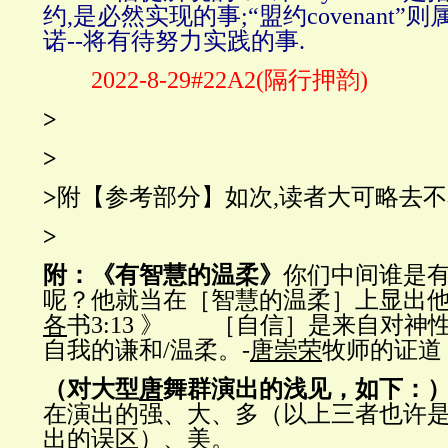
约,是必然实现的事;“盟约covenant
诺--将有待努力实践的事.
2022-8-29#22A2(隔行押韵)
>
>
>
附【参考部分】如次,读者大可略去不看
>
附：《有智慧的温柔》
你们中间谁是
呢？他就当在［智慧的温柔］上显出
各
书3:13 》 ［自信］是来自对神
自我的谦和/温柔。-
唐崇荣
牧师的证道
（对大型
唐
舞群演出的浅见，如下：
在演出的强、大、多（以上三者也许
出的误区）、美。