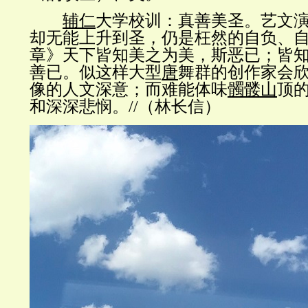
辅仁
大学校训：真善美圣。艺文
却无能上升到圣，仍是枉然的自负、
章》天下皆知美之为美，斯恶已；皆
善已。似这样大型
唐
舞群的创作家会
像的人文深意；而难能体味
髑髅山
顶
和深深悲悯。//（林长信）