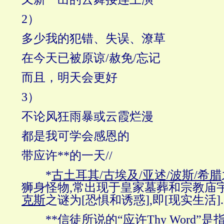
2）
多少我的犯错、失误、潦草
在今天已被原谅/赦免/忘记
而且，明天会更好
3）
不论风狂雨暴或云霞烂漫
都是我可学会感恩的
带应许**的一天//
*
古土耳其
/
古埃及
/
亚述
/
波斯
/
希腊
狮身怪物,常出现于皇家墓葬和宗教庙宇
克斯
之谜为[恐惧和诱惑],即[现实生活]
**信徒所说的“应许Thy Word