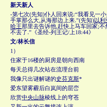
新天新人
-第七次(先知)仆人回来说:“我看见一
手掌那么大,从海那边上来.”(先知)
以利
哈王
那里去告诉他,赶快上马车回家;不
不去了.”《圣经-列王记/上18:44》
文
/
林长信
1）
住家于16楼的厨房是朝向西南
每天总得几次站在流理台前
我像只出谜解谜的
史芬克斯
*
爱东望雾霾后白岚间的层峦
欣赏
中央山脉
棱线上的穹苍
又新一出的云舞接连上演