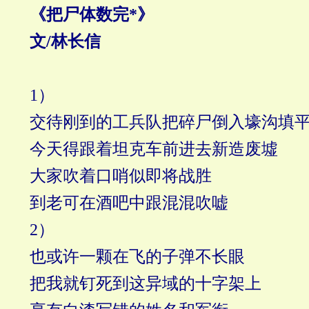
《把尸体数完
*
》
文
/
林长信
1）
交待刚到的工兵队把碎尸倒入壕沟填
今天得跟着坦克车前进去新造废墟
大家吹着口哨似即将战胜
到老可在酒吧中跟混混吹嘘
2）
也或许一颗在飞的子弹不长眼
把我就钉死到这异域的十字架上