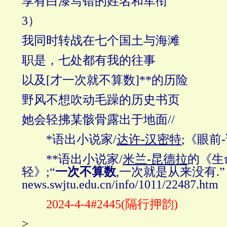
享有白漆写错的姓名和军衔
3）
我同时转战在七个国土与海滩
职是，七处都有我的往事
以及[才一次就不算数]**的历险
野风不想吹动毛躁的历史书页
她会轻拂某骸骨露出于地面//
*语出小说家/
达许
-
汉密特
;《眼前
**语出小说家/
米兰
-
昆德拉
的《生
轻》;“
一次不算数
,一次就是从来没有.”
news.swjtu.edu.cn/info/1011/22487.htm
2024-4-4#2445(隔行押韵)
>