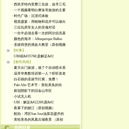
· 西班牙特内里费三岛游，追寻三毛
· 一个视频看明白摩洛哥旅游的主要
· 时代广场：沉浸式体验
· 视觉盛宴：用植物和花卉可以做出
· 三位玩房车女人的灵魂对话
· 一生中必须去看一次的阿尔伯克基
· 颜色的海洋：Albuquerque Balloo
· 圣彼得堡的滴血大教堂（原创视频
【时事】
· UBI或&#35768;是解足&#2
【都市风情】
· 夏天出门旅游，做了个自动喷水系
· 温哥华奥数培训第一人？听听袁老
· 白石镇的圣诞节灯展，免费！
· Palo Alto 艺术节：美轮美奂的街
· 新冠阴影下的旧金山市区
· 小试无人机
· UBI：解足&#22269;面&#2
· 夜幕下的丽江（原创视频）
· 航拍：湾区San Jose油菜花盛开的
· 美轮美奂的凤凰古城夜景 （原创
存档目录