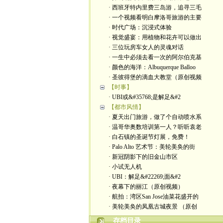
· 西班牙特内里费三岛游，追寻三毛
· 一个视频看明白摩洛哥旅游的主要
· 时代广场：沉浸式体验
· 视觉盛宴：用植物和花卉可以做出
· 三位玩房车女人的灵魂对话
· 一生中必须去看一次的阿尔伯克基
· 颜色的海洋：Albuquerque Balloo
· 圣彼得堡的滴血大教堂（原创视频
【时事】
· UBI或&#35768;是解足&#2
【都市风情】
· 夏天出门旅游，做了个自动喷水系
· 温哥华奥数培训第一人？听听袁老
· 白石镇的圣诞节灯展，免费！
· Palo Alto 艺术节：美轮美奂的街
· 新冠阴影下的旧金山市区
· 小试无人机
· UBI：解足&#22269;面&#2
· 夜幕下的丽江（原创视频）
· 航拍：湾区San Jose油菜花盛开的
· 美轮美奂的凤凰古城夜景 （原创
存档目录