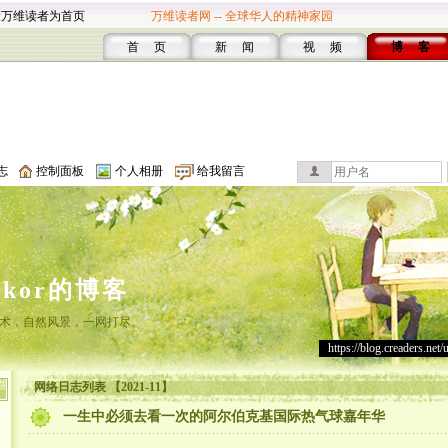
设万维读者为首页
万维读者网 -- 全球华人的精神家园
首 页
新 闻
视 频
博 客
志
控制面板
个人相册
给我留言
lakor的博客
术，自然风景，一网打尽。
https://blog.creaders.net/
网络日志列表 【2021-11】
一生中必须去看一次的阿尔伯克基国际热气球嘉年华