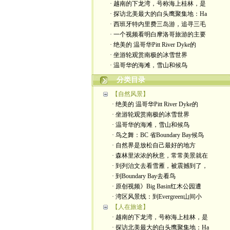
· 越南的下龙湾，号称海上桂林，是
· 探访北美最大的白头鹰聚集地：Ha
· 西班牙特内里费三岛游，追寻三毛
· 一个视频看明白摩洛哥旅游的主要
· 绝美的 温哥华Pitt River Dyke的
· 坐游轮观赏南极的冰雪世界
· 温哥华的海滩，雪山和候鸟
分类目录
【自然风景】
· 绝美的 温哥华Pitt River Dyke的
· 坐游轮观赏南极的冰雪世界
· 温哥华的海滩，雪山和候鸟
· 鸟之舞：BC 省Boundary Bay候鸟
· 自然界是放松自己最好的地方
· 森林里浓浓的秋意，常常美景就在
· 到列治文去看雪雁，被震撼到了，
· 到Boundary Bay去看鸟
· 原创视频》Big Basin红木公园遭
· 湾区风景线：到Evergreen山间小
【人在旅途】
· 越南的下龙湾，号称海上桂林，是
· 探访北美最大的白头鹰聚集地：Ha