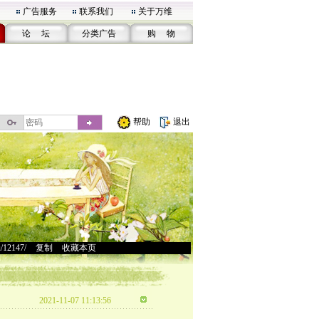
广告服务
联系我们
关于万维
论 坛
分类广告
购 物
帮助
退出
u/12147/
>
复制
>
收藏本页
2021-11-07 11:13:56