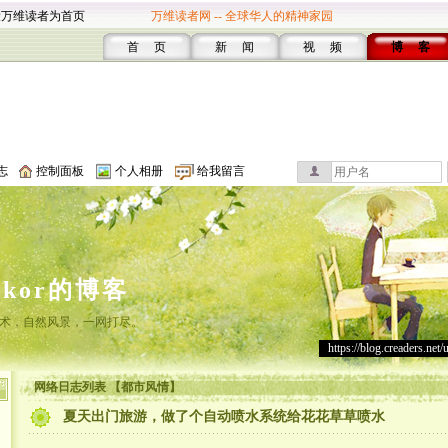
设万维读者为首页
万维读者网 -- 全球华人的精神家园
首 页
新 闻
视 频
博 客
志
控制面板
个人相册
给我留言
lakor的博客
术，自然风景，一网打尽。
https://blog.creaders.net/
网络日志列表 【都市风情】
夏天出门旅游，做了个自动喷水系统给花花草草喷水