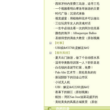
· 西班牙特内里费三岛游，追寻三毛
· 一个视频看明白摩洛哥旅游的主要
· 时代广场：沉浸式体验
· 视觉盛宴：用植物和花卉可以做出
· 三位玩房车女人的灵魂对话
· 一生中必须去看一次的阿尔伯克基
· 颜色的海洋：Albuquerque Balloo
· 圣彼得堡的滴血大教堂（原创视频
【时事】
· UBI或&#35768;是解足&#2
【都市风情】
· 夏天出门旅游，做了个自动喷水系
· 温哥华奥数培训第一人？听听袁老
· 白石镇的圣诞节灯展，免费！
· Palo Alto 艺术节：美轮美奂的街
· 新冠阴影下的旧金山市区
· 小试无人机
· UBI：解足&#22269;面&#2
· 夜幕下的丽江（原创视频）
· 航拍：湾区San Jose油菜花盛开的
· 美轮美奂的凤凰古城夜景 （原创
存档目录