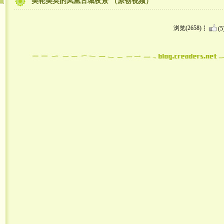
美轮美奂的凤凰古城夜景 （原创视频）
浏览(2658)
(5