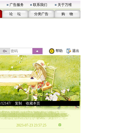
广告服务
联系我们
关于万维
论 坛
分类广告
购 物
帮助
退出
u/12147/
>
复制
>
收藏本页
2023-07-23 23:57:25