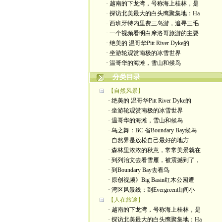
· 越南的下龙湾，号称海上桂林，是
· 探访北美最大的白头鹰聚集地：Ha
· 西班牙特内里费三岛游，追寻三毛
· 一个视频看明白摩洛哥旅游的主要
· 绝美的 温哥华Pitt River Dyke的
· 坐游轮观赏南极的冰雪世界
· 温哥华的海滩，雪山和候鸟
分类目录
【自然风景】
· 绝美的 温哥华Pitt River Dyke的
· 坐游轮观赏南极的冰雪世界
· 温哥华的海滩，雪山和候鸟
· 鸟之舞：BC 省Boundary Bay候鸟
· 自然界是放松自己最好的地方
· 森林里浓浓的秋意，常常美景就在
· 到列治文去看雪雁，被震撼到了，
· 到Boundary Bay去看鸟
· 原创视频》Big Basin红木公园遭
· 湾区风景线：到Evergreen山间小
【人在旅途】
· 越南的下龙湾，号称海上桂林，是
· 探访北美最大的白头鹰聚集地：Ha