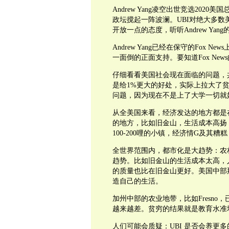
Andrew Yang
凌空出世竞选
2020
美国
政坛搅起一阵波澜。
UBI
对绝大多数
开放一点的态度，听听
Andrew Yang
Andrew Yang
已经在保守的
Fox News
一面倒的正面支持。要知道
Fox News
仔细看看美国社会现在面临的问题，
是给
1%
更大的好处，实际上拉大了
问题，因为现在不是上了大学一切就
从全美国来看，经济发达的地方都是
的地方，比如旧金山，生活成本高扬
100-200
哩的小镇，经济情
G
及其糟糕
全世界范围内，都市化是大趋势：农
趋势。比如旧金山的生活成本太高，
的质量也比在旧金山更好。美国中部
造自己的生活。
加州中部的农业地带，比如
Fresno
，
越来越差。贫穷的结果就是教育水准
人们可能会质疑：
UBI
是否会养更多