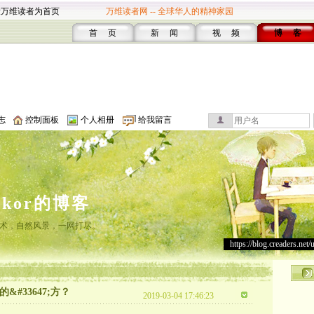
设万维读者为首页
万维读者网 -- 全球华人的精神家园
首 页
新 闻
视 频
博 客
志
控制面板
个人相册
给我留言
lakor的博客
术，自然风景，一网打尽。
https://blog.creaders.net/
的&#33647;方？
2019-03-04 17:46:23