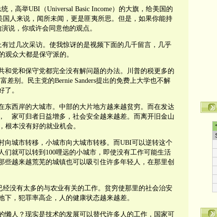
总统，高举
UBI
（
Universal Basic Income
）的大旗，给美国的
美国人来说，闻所未闻，更是匪夷所思。但是，如果你能持
的演说，你或许会同意他的观点。
上有过几次采访。使我惊讶的是视频下面的几千留言，几乎
的观众大都是保守派的。
共和党和保守党都完全没有解问题的办法。
川普的税更多的
贫富差别。民主党的
Bernie Sanders
提出的免费上大学也不解
好了。
在东西岸的大城市。中部的大片地方越来越贫穷。而在发达
， 家可归者日益增多，社会安全越来越差。而离开旧金山
，根本没有好的就业机会。
村向城市转移，小城市向大城市转移。而
UBI
可以逆转这个
人们就可以转到
100
哩远的小城市，即使没有工作可能生活
那些越来越荒芜的城镇也可以吸引住许多年轻人，在那里创
已经没有太多的与农业有关的工作。贫穷使那里的社会治安
地下，犯罪率高企，人的健康状态越来越差。
的懒人？现实是技术的发展可以替代许多人的工作，国家可