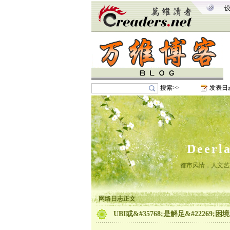
搜索>>
发表日
Deer
都市风情，人文艺
网络日志正文
UBI或&#35768;是解足&#22269;困境