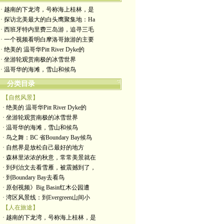
· 越南的下龙湾，号称海上桂林，是
· 探访北美最大的白头鹰聚集地：Ha
· 西班牙特内里费三岛游，追寻三毛
· 一个视频看明白摩洛哥旅游的主要
· 绝美的 温哥华Pitt River Dyke的
· 坐游轮观赏南极的冰雪世界
· 温哥华的海滩，雪山和候鸟
分类目录
【自然风景】
· 绝美的 温哥华Pitt River Dyke的
· 坐游轮观赏南极的冰雪世界
· 温哥华的海滩，雪山和候鸟
· 鸟之舞：BC 省Boundary Bay候鸟
· 自然界是放松自己最好的地方
· 森林里浓浓的秋意，常常美景就在
· 到列治文去看雪雁，被震撼到了，
· 到Boundary Bay去看鸟
· 原创视频》Big Basin红木公园遭
· 湾区风景线：到Evergreen山间小
【人在旅途】
· 越南的下龙湾，号称海上桂林，是