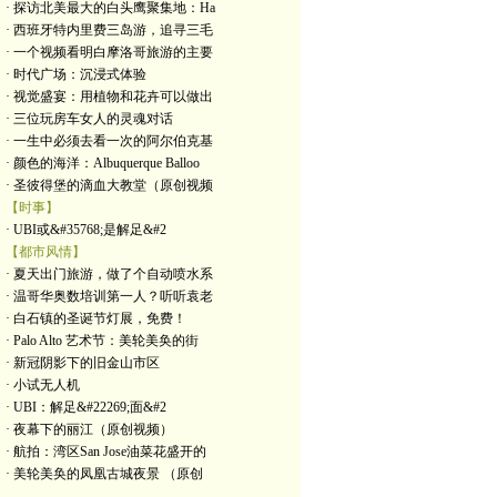
· 探访北美最大的白头鹰聚集地：Ha
· 西班牙特内里费三岛游，追寻三毛
· 一个视频看明白摩洛哥旅游的主要
· 时代广场：沉浸式体验
· 视觉盛宴：用植物和花卉可以做出
· 三位玩房车女人的灵魂对话
· 一生中必须去看一次的阿尔伯克基
· 颜色的海洋：Albuquerque Balloo
· 圣彼得堡的滴血大教堂（原创视频
【时事】
· UBI或&#35768;是解足&#2
【都市风情】
· 夏天出门旅游，做了个自动喷水系
· 温哥华奥数培训第一人？听听袁老
· 白石镇的圣诞节灯展，免费！
· Palo Alto 艺术节：美轮美奂的街
· 新冠阴影下的旧金山市区
· 小试无人机
· UBI：解足&#22269;面&#2
· 夜幕下的丽江（原创视频）
· 航拍：湾区San Jose油菜花盛开的
· 美轮美奂的凤凰古城夜景 （原创