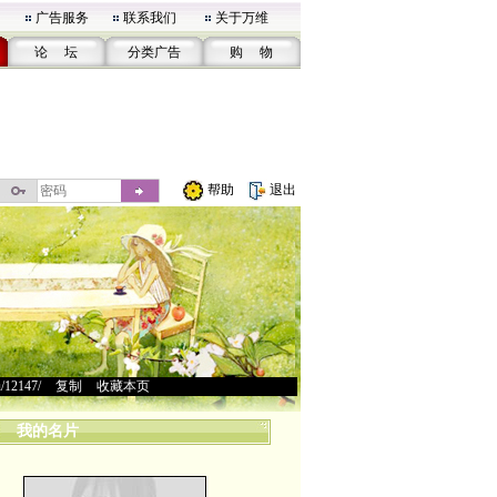
广告服务
联系我们
关于万维
论 坛
分类广告
购 物
帮助
退出
u/12147/
>
复制
>
收藏本页
我的名片