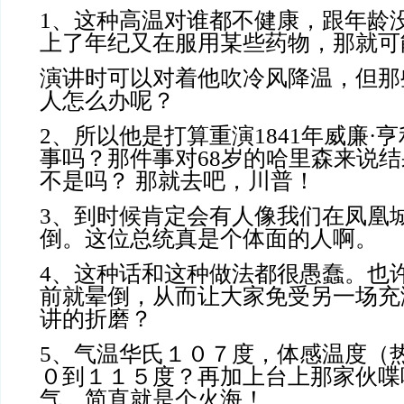
1、这种高温对谁都不健康，跟年龄
上了年纪又在服用某些药物，那就可
演讲时可以对着他吹冷风降温，但那
人怎么办呢？
2、所以他是打算重演1841年威廉·
事吗？那件事对68岁的哈里森来说结
不是吗？ 那就去吧，川普！
3、到时候肯定会有人像我们在凤凰
倒。这位总统真是个体面的人啊。
4、这种话和这种做法都很愚蠢。也
前就晕倒，从而让大家免受另一场充
讲的折磨？
5、气温华氏１０７度，体感温度（
０到１１５度？再加上台上那家伙喋
气，简直就是个火海！