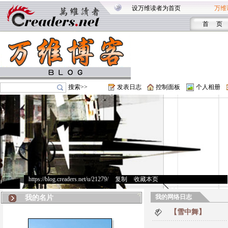
设万维读者为首页
万维
首 页
搜索>>
发表日志
控制面板
个人相册
https://blog.creaders.net/u/21279/
>
复制
>
收藏本页
我的网络日志
我的名片
【雪中舞】