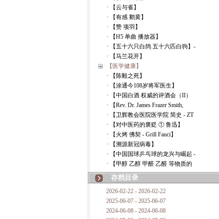
· 【云与雀】
· 【有感 鹅黄】
· 【赞 项羽】
· 【H5 单曲 播放器】
· 【五十六只白鸽 五十六匹白驹】-
· 【马兰花开】
【医学健康】
· 【陈毅之死】
· 【涂通今108岁将军医生】
· 【中国白酒 权威的评酒会（II）
· 【Rev. Dr. James Frazer Smith,
· 【卫辉教会医院医学院 简史 - ZT
· 【对中医药的褒贬 ① 鲁迅】
· 【火烤 佛契 - Grill Fauci】
· 【溯源新冠病毒】
· 【中国国球乒乓球的龙兴与崛起 -
· 【甲醇 乙醇 甲醛 乙醛 等物质的
存档目录
2026-02-22 - 2026-02-22
2025-06-07 - 2025-06-07
2024-06-08 - 2024-06-08