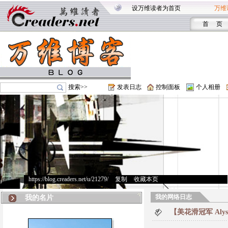
设万维读者为首页
万维
首 页
搜索>>
发表日志
控制面板
个人相册
https://blog.creaders.net/u/21279/
>
复制
>
收藏本页
我的网络日志
我的名片
【美花滑冠军 Alys