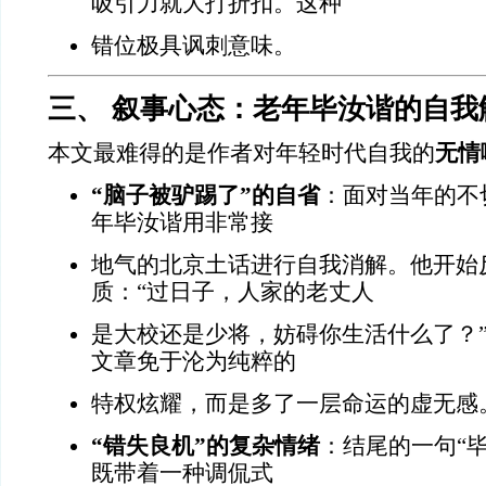
吸引力就大打折扣。这种
错位极具讽刺意味。
三、 叙事心态：老年毕汝谐的自我
本文最难得的是作者对年轻时代自我的
无情
“脑子被驴踢了”的自省
：面对当年的不
年毕汝谐用非常接
地气的北京土话进行自我消解。他开始
质：“过日子，人家的老丈人
是大校还是少将，妨碍你生活什么了？
文章免于沦为纯粹的
特权炫耀，而是多了一层命运的虚无感
“错失良机”的复杂情绪
：结尾的一句“
既带着一种调侃式