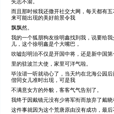
矢志不渝。
而且那时候我还撒开社交大网，每天都有五
来可能出现的美好前景令我
飘飘然。
我的一个狐朋狗友徐明鑫找到我，说要给我
儿，这个徐明鑫是个大嘴巴，
吹嘘彭明治不仅是开国中将，还是新中国第
里的驻波兰大使，家里可洋气啦。
毕汝谐一听就动心了，当天约在北海公园后
偕同女儿准时出现，可是我
不满意女方的外貌，客客气气告别了。
我终于因戴镜元没有少将军衔而放弃了戴晓
这件事就因为这个荒唐原由没有成功，最后