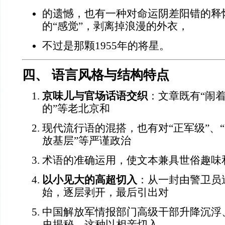
的遗憾，也有一种对命运阴差阳错的释
的“感觉”，剥离掉浪漫的外衣，
不过是那颗1955年的将星。
四、 语言风格与结构特点
京味儿与官场话语交织
：文章既有“闹着
的”等老北京和
现代流行语的混搭，也有对“正军级”、“1
放基层”等严谨政治
术语的准确运用，使文本兼具世俗趣味
以小见大的高超切入
：从一封由警卫员
始，逐层剥开，最后引出对
中国解放军情报部门高级干部升降沉浮
史揭秘。这种以相亲切入