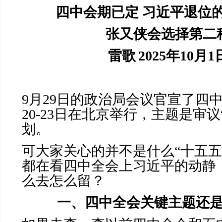
四中会期已定
习近平退位
张又侠会选择第二
雷歌
2025
年
10
月
1
9
月
29
日的政治局会议官宣了四
20-23
日在北京举行，主题是审议
划。
可大家关心的并不是什么“十五五
都在看四中全会上习近平的动静
么去怎么留？
一、四中全会关键主题还