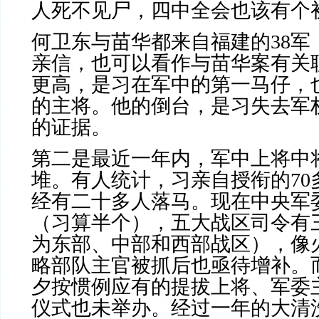
人死不见尸，四中全会也该有个
何卫东与苗华都来自福建的
38
军
亲信，也可以看作与苗华案有关
更高，是习在军中的第一马仔，
的主将。他的倒台，是习失去军
的证据。
第二是最近一年内，军中上将中
堆。有人统计，习亲自授衔的
70
经有二十多人落马。现在中央军
（习算半个），五大战区司令有
为东部、中部和西部战区），像
略部队主官被抓后也亟待增补。
夕按惯例应有的提拔上将、军委
仪式也未举办。经过一年的大清