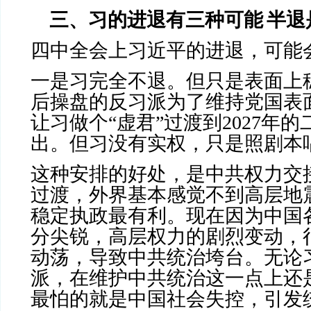
三、习的进退有三种可能
半退
四中全会上习近平的进退，可能
一是习完全不退。但只是表面上
后操盘的反习派为了维持党国表面
让习做个“虚君”过渡到
2027
年的
出。但习没有实权，只是照剧本
这种安排的好处，是中共权力交
过渡，外界基本感觉不到高层地
稳定执政最有利。现在因为中国
分尖锐，高层权力的剧烈变动，
动荡，导致中共统治垮台。无论
派，在维护中共统治这一点上还
最怕的就是中国社会失控，引发