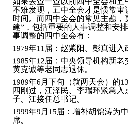
如果去查一查以前四中全会和五
不难发现，五中全会才是惯常审议
时间。而四中全会的常见主题，
建”，包括重要的人事调整和安
事调整的四中全会有：
1979
年
11
届：赵紫阳、彭真进入
1985
年
12
届：中央领导机构新老
黄克诚等老同志退休。
1989
年
6
月下旬（就两天会）的
1
四刚过，江泽民、李瑞环紧急入
子。江接任总书记。
1999
年
9
月
15
届：增补胡锦涛为
席。