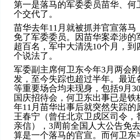
第一是落马的军委委员苗华、何
个交代了。
苗华去年
11
月就被抓并官宣落马
免了军委委员。因苗华案牵涉的
超百名，军中大清洗
10
个月，到
个说法了。
军委副主席何卫东今年
3
月两会
发，至今失踪也超过半年。最近
等重要场合均未现身，包括
9
月
3
国庆招待会，何卫东出事已是铁
年
11
月苗华出事后就突然失踪的
王春宁（曾任北京卫戍区司令，
亲信），
3
周前全国人大公告免
算是一个落马的官宣。而何卫东