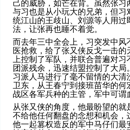
己的威胁，如芒在背。虽然张习
与习也是从小玩大的兄弟，但习
统江山的王歧山、刘源等人用过
法，让张再也睡不着觉。
而去年三中全会上，习突发中风
医抢救，给了张又侠反戈一击的
上控制了军队，并联合普遍对习
团派残余，迅速结盟控制了大局
习派人马进行了毫不留情的大清
卫东，从王春宁到接班苗华的何
战区各军兵种的主管，军中可谓
从张又侠的角度，他最盼望的就
不给他任何翻盘的念想和机会，
他一起篡权造反的军中马仔们最