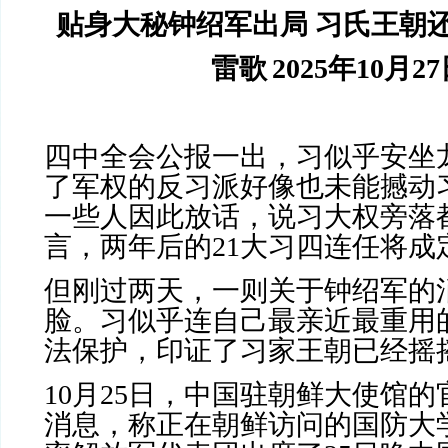
贴身大秘钟绍军出局
习氏王朝
雷歌
2025
年
10
月
27
四中全会公报一出，习似乎安坐
了军权的反习派好像也未能撼动
一些人因此放话，说习大权旁落
言，两年后的
21
大习四连任将成
但刚过两天，一则关于钟绍军的
脸。习似乎连自己最亲近最重用
法保护，印证了习家王朝已经摇
10
月
25
日，中国驻朝鲜大使馆的
消息，称正在朝鲜访问的国防大