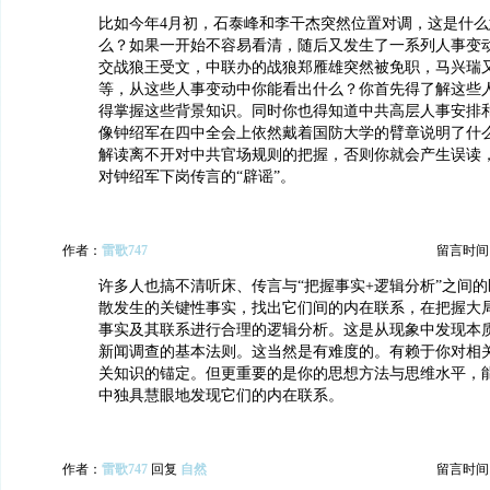
比如今年4月初，石泰峰和李干杰突然位置对调，这是什
么？如果一开始不容易看清，随后又发生了一系列人事变
交战狼王受文，中联办的战狼郑雁雄突然被免职，马兴瑞
等，从这些人事变动中你能看出什么？你首先得了解这些
得掌握这些背景知识。同时你也得知道中共高层人事安排
像钟绍军在四中全会上依然戴着国防大学的臂章说明了什
解读离不开对中共官场规则的把握，否则你就会产生误读
对钟绍军下岗传言的“辟谣”。
作者：
雷歌747
留言时间：20
许多人也搞不清听床、传言与“把握事实+逻辑分析”之间
散发生的关键性事实，找出它们间的内在联系，在把握大
事实及其联系进行合理的逻辑分析。这是从现象中发现本
新闻调查的基本法则。这当然是有难度的。有赖于你对相
关知识的锚定。但更重要的是你的思想方法与思维水平，
中独具慧眼地发现它们的内在联系。
作者：
雷歌747
回复
自然
留言时间：20