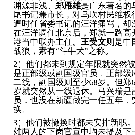
渊源非浅。
郑雁雄
是广东著名的
尾书记兼市长，对乌坎村民维权
遭时任省委书记的汪洋痛骂，却
在汪洋调任北京后，郑就一路高
港当中联办主任。
王受文
则是中
战狼，素有“斗牛犬”之称。
2
）他们都未到规定年限就突然
是正部级或副国级官员，正部级
二线，副国级则至少
68
岁。但郑
岁就突然从一线退休。马兴瑞是
员，也没在新疆做完一任五年，
换。
3
）他们被撤换时都未安排新职
雄两人的下岗官宣中均未提及下