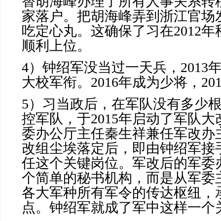
替胡海峰办理了所有人事关系转
家落户。把胡海峰弄到浙江官场
吃定心丸。这确保了习在
2012
年
顺利上位。
4
）钟绍军没当过一天兵，
2013
大校军衔。
2016
年成为少将，
20
5
）习当政后，在军队没有多少
控军队，于
2015
年启动了军队大
委办公厅主任秦生祥兼任军改办
改组尘埃落定后，即由钟绍军接
任这个关键岗位。军改后的军委
个简单的秘书机构，而是从军委
各大军种所有军令的传达枢纽，
点。钟绍军就成了军中这样一个