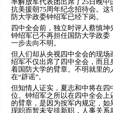
率解放军代表团出席了
25
日晚中
抗美援朝
75
周年纪念招待会。这
防大学政委钟绍军已经下岗。
四中全会前，独立时评人蔡慎坤
钟绍军已不再担任国防大学政委
一步去向不明。
但人们却从央视四中全会的现场
绍军不仅出席了四中全会，而且
着国防大学的臂章。不明就里的
在“辟谣”。
但知情人证实，夏志和中将在四
位。钟绍军之所以在四中全会上
的臂章，是因为按军内规定，如
现职而暂未安排新职，人事关系