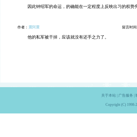
因此钟绍军的命运，的确能在一定程度上反映出习的权势
作者：
震阿震
留言时间：20
他的私军被干掉，应该就没有还手之力了。
关于本站
|
广告服务
|
Copyright (C) 1998-2