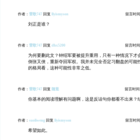
作者：
雷歌747
回复
llyismyson
留言时间：20
刘正是谁？
作者：
雷歌747
回复
dhx5200
留言时间：20
为何要删此文？钟绍军要被提升重用，只有一种情况下才
倒张又侠，重新夺回军权。我并未完全否定习翻盘的可能
的格局看，这种可能性非常之低。
作者：
雷歌747
回复
随逛
留言时间：20
你基本的阅读理解有问题啊，这是反诘句你都看不出来？
作者：
suoliweng
回复
llyismyson
留言时间：20
希望如此。