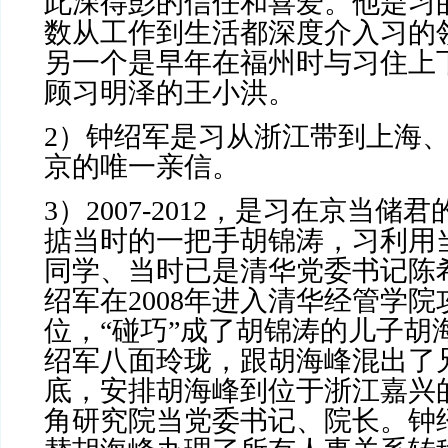
此深得彭的信任和喜爱。他是习
数从工作到生活都深度介入习的
另一个是早年在福州时与习住上
顾习明泽的王小洪。
2
）钟绍军是习从浙江带到上海
京的唯一亲信。
3
）
2007-2012
，是习在京当储君
掂当时的一把手胡锦涛，习利用
同学、当时已是清华党委书记陈
绍军在
2008
年进入清华经管学院
位，“碰巧”成了胡锦涛的儿子胡
绍军八面玲珑，跟胡海峰混出了
底，安排胡海峰到位于浙江嘉兴
角研究院当党委书记、院长。钟