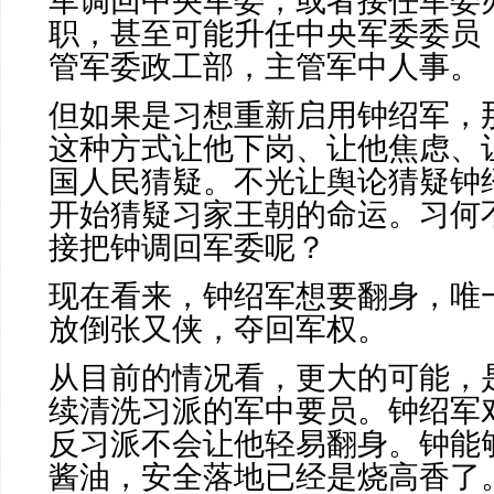
军调回中央军委，或者接任军委
职，甚至可能升任中央军委委员
管军委政工部，主管军中人事。
但如果是习想重新启用钟绍军，
这种方式让他下岗、让他焦虑、
国人民猜疑。不光让舆论猜疑钟
开始猜疑习家王朝的命运。习何
接把钟调回军委呢？
现在看来，钟绍军想要翻身，唯
放倒张又侠，夺回军权。
从目前的情况看，更大的可能，
续清洗习派的军中要员。钟绍军
反习派不会让他轻易翻身。钟能
酱油，安全落地已经是烧高香了