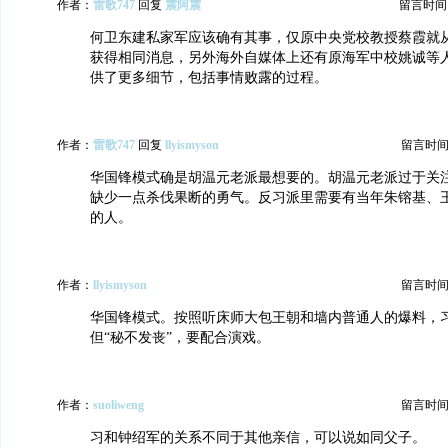
作者：
雷歌747
回复
震阿震
留言时间：20
何卫东建私家军应该确有其事，仅原中央党校教授蔡霞就
获得相同消息，另外海外自媒体上还有原海军中校姚诚等
供了更多细节，包括事情败露的过程。
作者：
雷歌747
回复
llyismyson
留言时间：20
华国锋模式确是胡温元老派最想要的。胡温元老派过于关
缺少一点杀伐果断的勇气。反习派里需要有当年朱镕基、
的人。
作者：
llyismyson
留言时间：20
华国锋模式。按照听床师大包王朝和墙内普通人的爆料，
但“秘不发丧”，要配合演戏。
作者：
suoliweng
留言时间：20
习和钟绍军的关系不同于其他亲信，可以说如同父子。