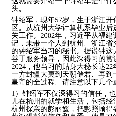
这就需要介绍一下钟绍军是个什
头。
钟绍军，现年
57
岁，生于浙江开
区。从杭州大学计算机系毕业后
关工作。
2002
年，习近平从福建
记，未带一个人到杭州。浙江省
的钟绍军当习的秘书。据说钟这
善于服务领导，因此深得习的赏
2024
，他当习的贴身大秘长达
22
一方封疆大夷到天朝储君、再到
皇帝的全过程。请注意以下几个
1
）钟绍军不仅深得习的信任，
儿在杭州的就学和生活，包括经
杭州探亲的彭丽媛，把彭照顾得