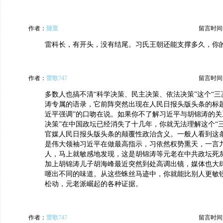
作者：
随逛
留言时间：20
雷科长，有开头，没有结尾。习氏王朝还能支撑多久，你
作者：
雷歌747
留言时间：20
多数人也搞不清“科学决策、民主决策、依法决策”这个“三
涛专属的语录，它前阵突然出现在人民日报头版头条的标题
近平强调”的口吻在说。如果你不了解习近平与胡锦涛的关
决策”在中国政坛已经消失了十几年，你就无法理解这个“
官媒人民日报头版头条的颠覆性政治含义。一般人看到这
是伟大领袖习近平在做最高指示，习依然权势熏天，一言
人，马上就敏感地发现，这是胡锦涛等元老在中共政坛死
加上胡锦涛儿子胡海峰最近突然到处高调出镜，媒体也大
咂出不同的味道。从这些蛛丝马迹中，你就能比别人更敏
松动，元老派崛起的各种证据。
作者：
雷歌747
留言时间：20