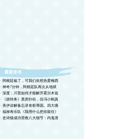
最新发布
· 阿根廷输了，可我们依然热爱梅西
· 神奇7分钟，阿根廷队再次从地狱
· 深度：川普如何才能解开霍尔木兹
· 《抓特务》票房扑街，但冯小刚真
· 美伊谅解备忘录丧权辱国。四大痛
· 福禄寿乐队《我用什么把你留住》
· 史诗级成功营救八大细节：内鬼泄