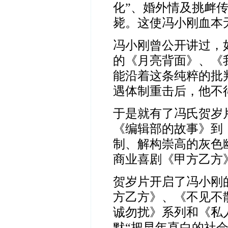
化”、婚外情及挑衅
毙。这使冯小刚血本
冯小刚曾公开讲过，
的《月亮背面》、《
能沿着这条纯粹的批
遇体制重击后，他不
于是就有了冯氏贺岁
《编辑部的故事》到
制、解构崇高的灰色
商业喜剧《甲方乙方
贺岁片开启了冯小刚
方乙方》、《不见不
诚勿扰》系列和《私
默“把早年直白的社