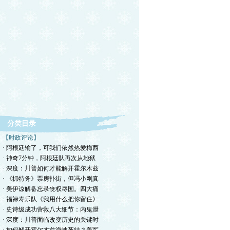
分类目录
【时政评论】
· 阿根廷输了，可我们依然热爱梅西
· 神奇7分钟，阿根廷队再次从地狱
· 深度：川普如何才能解开霍尔木兹
· 《抓特务》票房扑街，但冯小刚真
· 美伊谅解备忘录丧权辱国。四大痛
· 福禄寿乐队《我用什么把你留住》
· 史诗级成功营救八大细节：内鬼泄
· 深度：川普面临改变历史的关键时