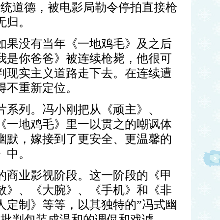
传统道德，被电影局勒令停拍直接枪
无归。
如果没有当年《一地鸡毛》及之后
我是你爸爸》被连续枪毙，他很可
判现实主义道路走下去。在连续遭
得不重新定位。
片系列。冯小刚把从《顽主》、
《一地鸡毛》里一以贯之的嘲讽体
幽默，嫁接到了更安全、更温馨的
》中。
的商业影视阶段。这一阶段的《甲
散》、《大腕》、《手机》和《非
人定制》等等，以其独特的”冯式幽
会批判包装成温和的调侃和戏谑。