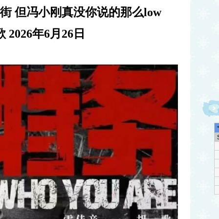
街 但冯小刚真没你说的那么
low
歌
2026
年
6
月
26
日