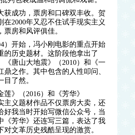
大
获成功，票房和口碑双丰收。贺
刚在
2000
年又忍不住试手现实主义
，票房和风评俱佳。
04
）开始，冯小刚电影的重点开始
重的历史题材。这阶段他拿出了
、《唐山大地震》（
2010
）和《一
扛鼎之作。其中包含的人性叩问、
一目了然。
金莲》（
2016
）和《芳华》
实主义题材作品不仅票房大卖，还
恰好我当时开始写微信公众号，当
中《芳华》还连写三篇，表达了我
下对文革历史残酷呈现的激赏。