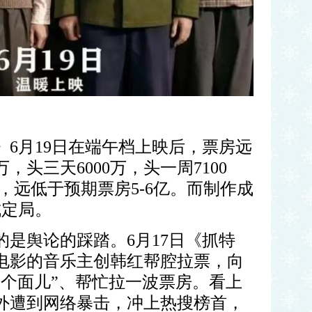
》
6
月
19
日在端午档上映后，票房远
万，头三天
6000
万，头一周
7100
，远低于预期票房
5-6
亿。而制作成
成定局。
的是舆论的踩踏。
6
月
17
日《抓特
电影的音乐主创韩红帮腔拉票，向
走个面儿”、帮忙拉一波票房。看上
外遭到网络暴击，冲上热搜榜首，