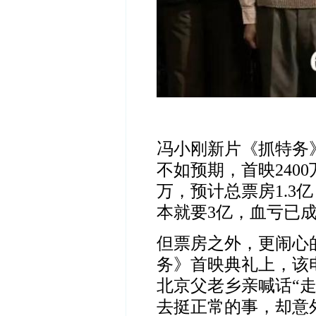
冯小刚新片《抓特务
不如预期，首映
2400
万，预计总票房
1.3
亿
本就要
3
亿，血亏已
但票房之外，更闹心
务》首映典礼上，该
北京父老乡亲喊话“
去挺正常的事，却意