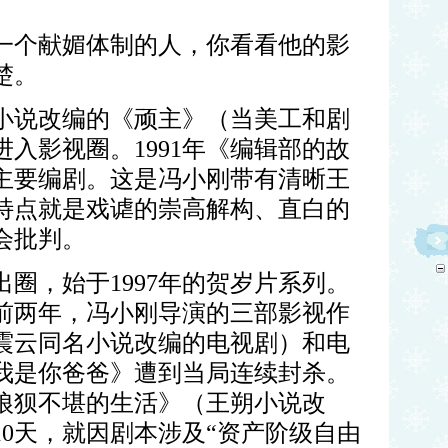
一个献媚体制的人，你看看他的影
楚。
小说改编的《顽主》（当美工和剧
进入影视圈。
1991
年《编辑部的故
主要编剧。这是冯小刚带有清晰王
特点就是戏谑的崇高解构、直白的
会批判。
出圈，始于
1997
年的贺岁片系列。
前两年，冯小刚导演的三部影视作
震云同名小说改编的电视剧）和电
我是你爸爸》遭到当局连续封杀。
狼狈不堪的生活》（王朔小说改
10
天，就因剧本涉及“资产阶级自由