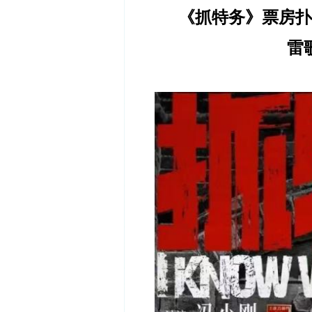
《抓特务》票房扑
雷