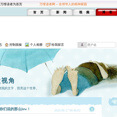
设万维读者为首页
万维读者网 -- 全球华人的精神家园
首 页
新 闻
视 频
博 客
志
控制面板
个人相册
给我留言
歌视角
燃我的文字，照亮这个世界。
们说的那么low！
2026-06-27 00:46:02