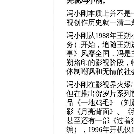
先说冯小刚。
冯小刚本质上并不是
视创作历史就一清二
冯小刚从
1988
年王朔
务）开始，追随王朔
事》风靡全国，冯是
朔烙印的影视阶段，
体制嘲讽和无情的社
冯小刚在影视界火爆
但在推出贺岁片系列
品《一地鸡毛》（刘
影《月亮背面》、《
甚至还有一部《过着
编），
1996
年开机仅