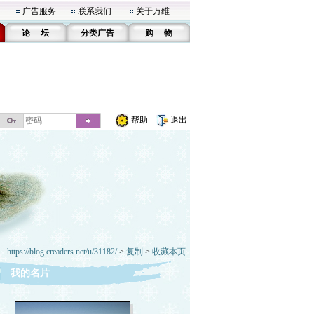
广告服务
联系我们
关于万维
论 坛
分类广告
购 物
帮助
退出
https://blog.creaders.net/u/31182/
>
复制
>
收藏本页
我的名片