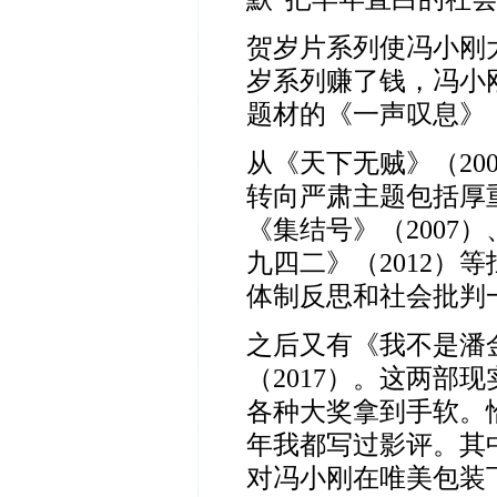
贺岁片系列使冯小刚
岁系列赚了钱，冯小
题材的《一声叹息》
从《天下无贼》（
20
转向严肃主题包括厚
《集结号》（
2007
）
九四二》（
2012
）等
体制反思和社会批判
之后又有《我不是潘
（
2017
）。这两部现
各种大奖拿到手软。
年我都写过影评。其
对冯小刚在唯美包装