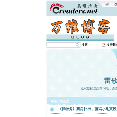
搜索>>
发表日
雷
让沉默的思想如闪电，点
网络日志正文
《抓特务》票房扑街，但冯小刚真没你