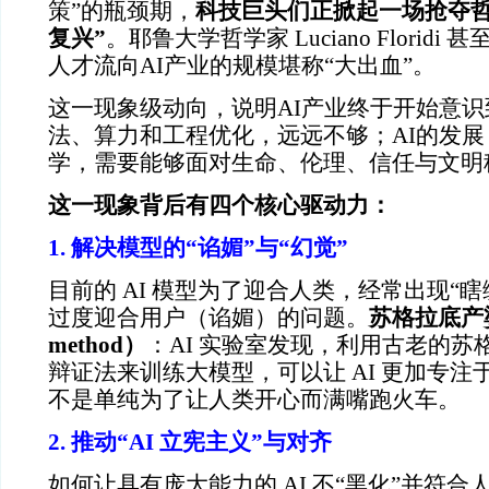
策”的瓶颈期，
科技巨头们正掀起一场抢夺哲
复兴”
。耶鲁大学哲学家 Luciano Florid
人才流向AI产业的规模堪称“大出血”。
这一现象级动向，说明AI产业终于开始意
法、算力和工程优化，远远不够；AI的发
学，需要能够面对生命、伦理、信任与文明
这一现象背后有四个核心驱动力：
1. 解决模型的“谄媚”与“幻觉”
目前的 AI 模型为了迎合人类，经常出现“
过度迎合用户（谄媚）的问题。
苏格拉底产婆术
method）
：AI 实验室发现，利用古老的苏
辩证法来训练大模型，可以让 AI 更加专
不是单纯为了让人类开心而满嘴跑火车。
2. 推动“AI 立宪主义”与对齐
如何让具有庞大能力的 AI 不“黑化”并符