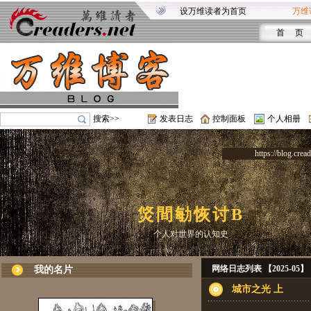
设万维读者为首页
万维
首 页
搜索>>
发表日志
控制面板
个人相册
https://blog.crea
焂間勄恢讨B
个人对世界的认知史
网络日志列表 【2025-05】
我的名片
城市之光 上