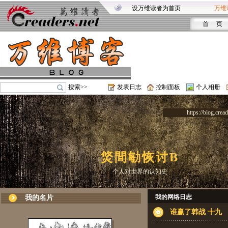
设万维读者为首页
万维
首 页
搜索>>
发表日志
控制面板
个人相册
https://blog.crea
焂間勄恢讨B
个人对世界的认知史
我的网络日志
我的名片
谁赢了韩战 十九