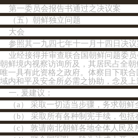
第一委员会报告书通过之决议案
（五）朝鲜独立问题
大会
参照其一九四七年十一月十四日决议
业经接得并审查联合国朝鲜问题委员
朝鲜境内视察访询所及，其居民占全朝
唯一具有此资格之政府。体察目下联合
域内和平及安全所必需之协助，念及上
一. 爰建议：
（a） 采取一切适当步骤，务求朝
（b） 采取所有各种制宪手续，包
（c） 敦请南北朝鲜各地全体人民