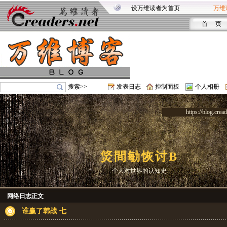
设万维读者为首页
万维
首 页
搜索>>
发表日志
控制面板
个人相册
https://blog.crea
焂間勄恢讨B
个人对世界的认知史
网络日志正文
谁赢了韩战 七