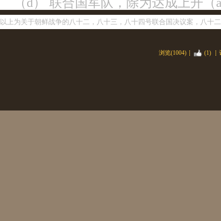
（d） 联合国军队，除为达成上开
以上为关于朝鲜战争的八十二，八十三，八十四号联合国决议案，八十二
浏览(1004)
(1)