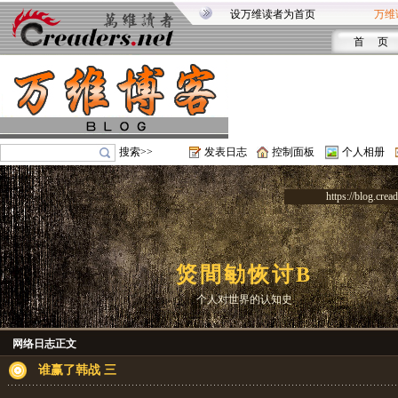
设万维读者为首页
万维
首 页
搜索>>
发表日志
控制面板
个人相册
https://blog.crea
焂間勄恢讨B
个人对世界的认知史
网络日志正文
谁赢了韩战 三