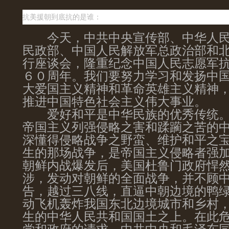
抗美援朝到底抗的是谁：
今天，中共中央宣传部、中华人民
民政部、中国人民解放军总政治部和
行座谈会，隆重纪念中国人民志愿军
６０周年。我们要努力学习和发扬中
大爱国主义精神和革命英雄主义精神
推进中国特色社会主义伟大事业。
爱好和平是中华民族的优秀传统。
帝国主义列强侵略之害和蹂躏之苦的
深懂得侵略战争之野蛮、维护和平之
生的那场战争，是帝国主义侵略者强
朝鲜内战爆发后，美国杜鲁门政府悍
涉，发动对朝鲜的全面战争，并不顾
告，越过三八线，直逼中朝边境的鸭
动飞机轰炸我国东北边境城市和乡村
生的中华人民共和国国土之上。
在此